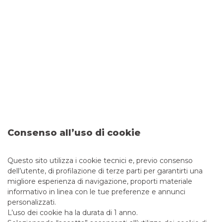
L Catterton e Ambienta acquisiscono
Pibiplast
L Catterton, il più grande fondo di private equity globale
focalizzato sui beni di consumo, e Ambienta, il più grande
fondo di private equity focalizzato sulla sostenibilità, hanno
Consenso all’uso di cookie
unito le forze per acquisire Pibiplast, operatore leader nello
sviluppo e produzione di packaging plastico per il mercato
della cosmetica
Questo sito utilizza i cookie tecnici e, previo consenso
dell’utente, di profilazione di terze parti per garantirti una
continua a leggere
migliore esperienza di navigazione, proporti materiale
informativo in linea con le tue preferenze e annunci
MERGERS & ACQUISITIONS
personalizzati.
L’uso dei cookie ha la durata di 1 anno.