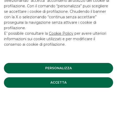
Selezionando “accetta” acconsenti all’utilizzo dei cookie di
profilazione. Con il comando “personalizza” puoi scegliere
se accettare i cookie di profilazione. Chiudendo il banner
con la X o selezionando “continua senza accettare”
proseguirai la navigazione senza attivare i cookie di
profilazione.
E’ possibile consultare la
Cookie Policy
per avere ulteriori
informazioni sui cookie utilizzati e per modificare il
consenso ai cookie di profilazione.
PERSONALIZZA
Credit Advisory: il settore vitivinicolo
ACCETTA
Banca Akros al servizio dell'eccellenza vitivinicola.
continua a leggere