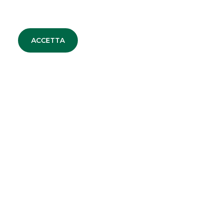
SOCIETA' PARTECIPATE
Oaklins Italy
ACCETTA
ESN LLP
Hi-MTF
Mappa del sito
Privacy
Disclaimer
Cookie Policy