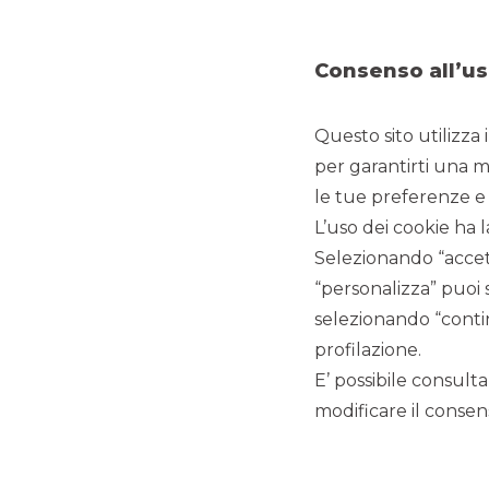
In primo piano
Consenso all’us
Questo sito utilizza 
per garantirti una m
Documentazione
le tue preferenze e 
L’uso dei cookie ha l
Selezionando “accett
“personalizza” puoi 
Sostenibilità
selezionando “contin
profilazione.
E’ possibile consulta
LINK UTILI
modificare il consens
Privacy
Antiriciclaggio