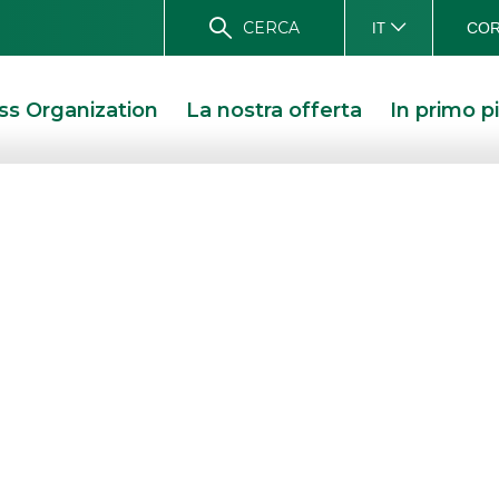
CERCA
COR
IT
ss Organization
La nostra offerta
In primo p