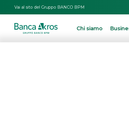
Vai al sito del Gruppo BANCO BPM
Chi siamo
Busine
HOMEPAGE
MAPPA DEL SITO
Chi siamo
La nostra offerta