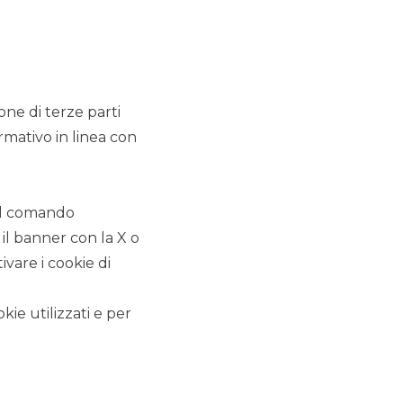
ione di terze parti
rmativo in linea con
 il comando
 il banner con la X o
vare i cookie di
kie utilizzati e per
ALTRI SITI DEL GRUPPO
Banco BPM
Banca Aletti