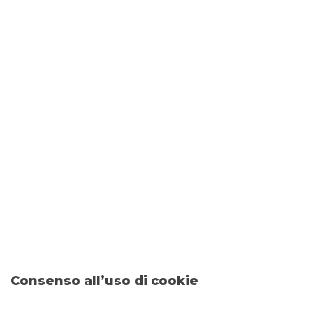
Patrioct Act
SSI
Conflitti di interesse
Consenso all’uso di cookie
Distribuzione delle raccomandazioni