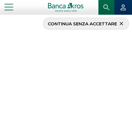
CONTINUA SENZA ACCETTARE
...
AVVERTENZE LEGALI
AVVERTENZE LEGALI
Quest’area contiene le
informative sul sistema
organizzativo
adottato da Banca Akros e sulle
normative applicabili nonchè le disclosure
predisposte in base ad esse, con il dettaglio dei
documenti pubblicati nelle rispettive sezioni.
FATCA / CRS