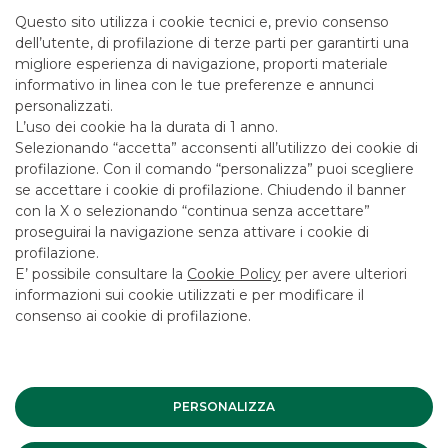
LENDING
Questo sito utilizza i cookie tecnici e, previo consenso
Svolgiamo attività di net lender utilizzando strumenti
dell’utente, di profilazione di terze parti per garantirti una
finanziari disponibili nella base prestabile di proprietà di
migliore esperienza di navigazione, proporti materiale
fondi, banche e società.
informativo in linea con le tue preferenze e annunci
personalizzati.
L’uso dei cookie ha la durata di 1 anno.
CORPORATE BROKING &
Selezionando “accetta” acconsenti all’utilizzo dei cookie di
profilazione. Con il comando “personalizza” puoi scegliere
SPECIALIST
se accettare i cookie di profilazione. Chiudendo il banner
con la X o selezionando “continua senza accettare”
proseguirai la navigazione senza attivare i cookie di
Offriamo controllo sui titoli azionari, organizzazione di
profilazione.
eventi e attenzione alla ricerca finanziaria.
E’ possibile consultare la
Cookie Policy
per avere ulteriori
informazioni sui cookie utilizzati e per modificare il
consenso ai cookie di profilazione.
FILIALE
Offriamo servizi a clienti professionali e a controparti
qualificate.
PERSONALIZZA