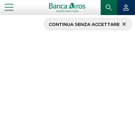
CONTINUA SENZA ACCETTARE
...
FINANCIAL INSTITUTIONS E INVESTITORI PROFESSIONALI
AL FIANCO DELLE
ISTITUZIONI
FINANZIARIE E DEGLI
INVESTITORI
PROFESSIONALI
Il nostro obiettivo: offrire prodotti e servizi finanziari
di alto livello alla clientela
Financial Institutions /
Investitori Professionali
, grazie della nostra
riconosciuta leadership nei mercati finanziari locali e