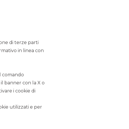
ione di terze parti
rmativo in linea con
 il comando
 il banner con la X o
vare i cookie di
kie utilizzati e per