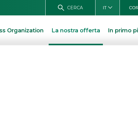
CERCA
COR
IT
ss Organization
La nostra offerta
In primo p
t
to e
r ogni