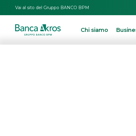
Vai al sito del Gruppo BANCO BPM
Chi siamo
Busine
Banks & Investmen
Products
Soluzioni d’investimen
copertura dei rischi pe
investitore