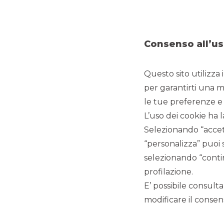
Consenso all’us
Questo sito utilizza 
per garantirti una m
le tue preferenze e 
IL VALORE AGGIUNTO
L’uso dei cookie ha l
Selezionando “accett
Il
nostro team
di professionisti vanta una
solida esperie
una
profonda conoscenza del mercato dei prodotti e 
“personalizza” puoi 
selezionando “contin
profilazione.
E’ possibile consulta
modificare il consens