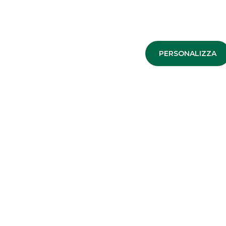
CONTATTACI
PERSONALIZZA
Accedere a
Banks & Investment Products
è immediato e
informazioni sul servizio.
AL
CUS
SOL