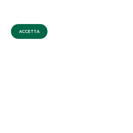
ACCETTA
CONTATTACI
NZA
ATION &
TURED