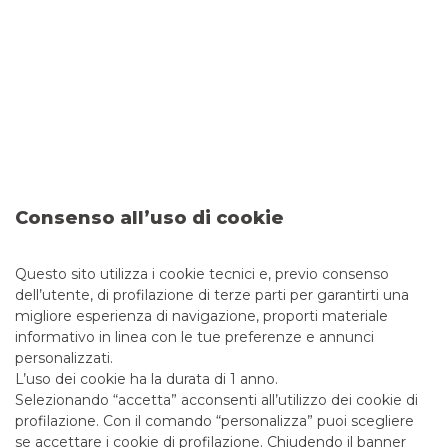
nostri clienti istituzionali, che accompagniamo in tutte le
fasi del processo.
SCOPRI
FIXED INCOME
Consenso all’uso di cookie
Svolgiamo attività di negoziazione e market making su
Questo sito utilizza i cookie tecnici e, previo consenso
titoli governativi e obbligazioni corporate sui mercati
dell’utente, di profilazione di terze parti per garantirti una
regolamentati, OTC e come Internalizzatore Sistematico.
migliore esperienza di navigazione, proporti materiale
informativo in linea con le tue preferenze e annunci
personalizzati.
SCOPRI
L’uso dei cookie ha la durata di 1 anno.
Selezionando “accetta” acconsenti all’utilizzo dei cookie di
profilazione. Con il comando “personalizza” puoi scegliere
se accettare i cookie di profilazione. Chiudendo il banner