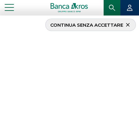
CONTINUA SENZA ACCETTARE
...
LA NOSTRA OFFERTA
A CHI CI RIVOLGIAMO
Offriamo ai nostri clienti servizi con approccio
sartoriale e garantiamo solidità, esperienza e
professionalità, guidate da una profonda
comprensione delle esigenze e delle opportunità.