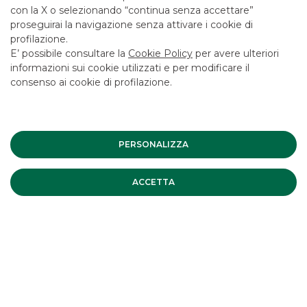
con la X o selezionando “continua senza accettare”
EQUITY
proseguirai la navigazione senza attivare i cookie di
profilazione.
E’ possibile consultare la
Cookie Policy
per avere ulteriori
I nostri servizi di advisory, finalizzati alla costruzione di
informazioni sui cookie utilizzati e per modificare il
strategie efficienti su opzioni azionarie listate e OTC.
consenso ai cookie di profilazione.
SCOPRI
PERSONALIZZA
RESEARCH
ACCETTA
Company report, aggiornamenti giornalieri o studi
focalizzati su temi di attualità: il team di analisti finanziari
redige ricerche per i maggiori investitori istituzionali.
SCOPRI