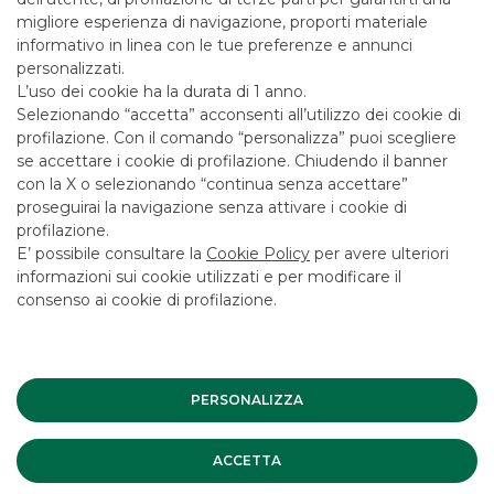
migliore esperienza di navigazione, proporti materiale
informativo in linea con le tue preferenze e annunci
personalizzati.
L’uso dei cookie ha la durata di 1 anno.
I SERVIZI DI ANALISI
Selezionando “accetta” acconsenti all’utilizzo dei cookie di
FINANZIARIA
profilazione. Con il comando “personalizza” puoi scegliere
se accettare i cookie di profilazione. Chiudendo il banner
con la X o selezionando “continua senza accettare”
proseguirai la navigazione senza attivare i cookie di
profilazione.
E’ possibile consultare la
Cookie Policy
per avere ulteriori
EQUITY ITALIA
informazioni sui cookie utilizzati e per modificare il
consenso ai cookie di profilazione.
Ricerca finanziaria su 100 società quotate italiane:
comprende società dell’indice FTSE MIB e un numero
significativo di small/mid cap, con specializzazione nelle
piccole e medie imprese quotate.
PERSONALIZZA
SCOPRI
ACCETTA