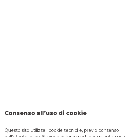
e validare le loro decisioni di investimento e per
fornire nuove idee d’
investimento
.
Tramite un’intensa attività di
corporate access
favoriamo l’incontro tra il management delle società
quotate e la comunità finanziaria italiana e
internazionale.
L’accesso a una
library molto ampia di ricerche su
società
,
settori
e
report di strategia
è a
disposizione della nostra clientela istituzionale o
professionale italiana ed europea e delle aziende
clienti.
Per le società quotate, la copertura dei nostri analisti
permette una costante ed efficiente
comunicazione finanziaria con gli investitori attuali e
potenziali.
Consenso all’uso di cookie
I nostri analisti, in esecuzione di mandati di
corporate broking
, producono anche
studi
“sponsored”
sulle aziende quotate oggetto dei
Questo sito utilizza i cookie tecnici e, previo consenso
mandati.
dell’utente, di profilazione di terze parti per garantirti una