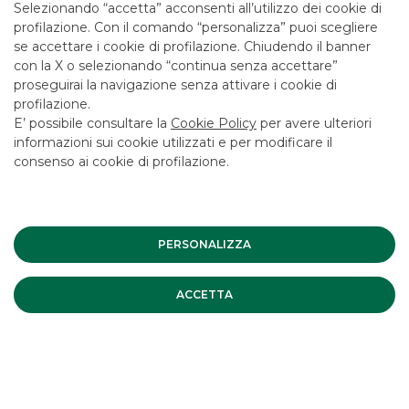
Selezionando “accetta” acconsenti all’utilizzo dei cookie di
profilazione. Con il comando “personalizza” puoi scegliere
se accettare i cookie di profilazione. Chiudendo il banner
STATISTICHE ORDINI PIAZZATI
con la X o selezionando “continua senza accettare”
proseguirai la navigazione senza attivare i cookie di
profilazione.
E’ possibile consultare la
Cookie Policy
per avere ulteriori
informazioni sui cookie utilizzati e per modificare il
consenso ai cookie di profilazione.
PERSONALIZZA
ACCETTA
Le statistiche sugli ordini obbligazionari inviati ai mercati
regolamentati o MTF permettono uno sguardo sui mercati
a cui aderiamo direttamente, come: