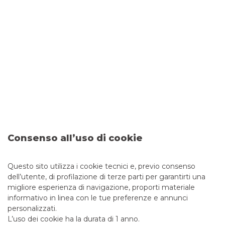
Le
statistiche relative a SABEbond
offrono la possibilità di
valutare:
il totale degli ordini ricevuti;
il totale degli ordini eseguiti;
il totale degli strumenti finanziari negoziati;
l’execution ratio totale (il rapporto tra ordini eseguiti e
ordini ricevuti);
il volume complessivo degli ordini ricevuti ed eseguiti;
Consenso all’uso di cookie
i cinque titoli più negoziati;
la percentuale degli ordini eseguiti sulle sedi di
Questo sito utilizza i cookie tecnici e, previo consenso
esecuzione utilizzate.
dell’utente, di profilazione di terze parti per garantirti una
migliore esperienza di navigazione, proporti materiale
informativo in linea con le tue preferenze e annunci
VAI ALLE STATISTICHE
personalizzati.
L’uso dei cookie ha la durata di 1 anno.