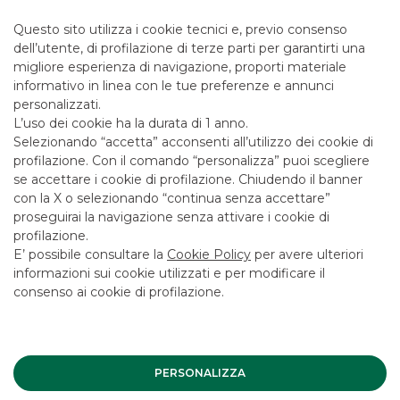
Indirizzo postale:
Questo sito utilizza i cookie tecnici e, previo consenso
Capogruppo – BancoBPM S.p.A. Piazza F. Meda, 4 –
20121 Milano all’attenzione del Responsabile
dell’utente, di profilazione di terze parti per garantirti una
Protezione Dati
migliore esperienza di navigazione, proporti materiale
informativo in linea con le tue preferenze e annunci
Email:
protezionedati@bancaakros.it
personalizzati.
L’uso dei cookie ha la durata di 1 anno.
PEC:
protezionedati@pec.bancobpmspa.it
Selezionando “accetta” acconsenti all’utilizzo dei cookie di
profilazione. Con il comando “personalizza” puoi scegliere
se accettare i cookie di profilazione. Chiudendo il banner
con la X o selezionando “continua senza accettare”
proseguirai la navigazione senza attivare i cookie di
Informativa Privacy Clienti
profilazione.
E’ possibile consultare la
Cookie Policy
per avere ulteriori
Modulo per l'esercizio dei diritti
informazioni sui cookie utilizzati e per modificare il
consenso ai cookie di profilazione.
Informativa Privacy Candidati
Informativa Videosorveglianza
PERSONALIZZA