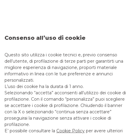
fondi e polizze assicurative
a contenuto finanziario,
con un
approccio cross asset class
che include i
mercati azionari
, il
reddito fisso
, i
cambi e le merci
.
Progettiamo e offriamo garanzie e coperture per
polizze
,
fondi
e
sicav
,
obbligazioni
e
certificati
Consenso all’uso di cookie
indicizzati a fondi
.
D’intesa con Banco BPM
, forniamo
prodotti
Questo sito utilizza i cookie tecnici e, previo consenso
d’investimento destinati alla clientela retail
e
private del Gruppo
, avvalendosi, per gli strumenti di
dell’utente, di profilazione di terze parti per garantirti una
risparmio gestito, della partnership con Anima Sgr.
migliore esperienza di navigazione, proporti materiale
informativo in linea con le tue preferenze e annunci
personalizzati.
L’uso dei cookie ha la durata di 1 anno.
Selezionando “accetta” acconsenti all’utilizzo dei cookie di
I SERVIZI DI INVESTMENT
profilazione. Con il comando “personalizza” puoi scegliere
PRODUCTS
se accettare i cookie di profilazione. Chiudendo il banner
con la X o selezionando “continua senza accettare”
proseguirai la navigazione senza attivare i cookie di
profilazione.
E’ possibile consultare la
Cookie Policy
per avere ulteriori