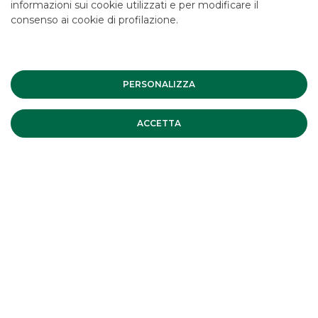
informazioni sui cookie utilizzati e per modificare il
CERTIFICATES
consenso ai cookie di profilazione.
Svolgiamo attività di strutturazione ed emissione dal 2006,
in collaborazione con Banco BPM, rivolgendoci
indistintamente a clientela retail, professionale e
PERSONALIZZA
istituzionale.
ACCETTA
SCOPRI
CROSS ASSET & STRUCTURED
PRODUCTS
Progettiamo soluzioni personalizzate per l’indicizzazione
finanziaria di prodotti bancari e assicurativi.