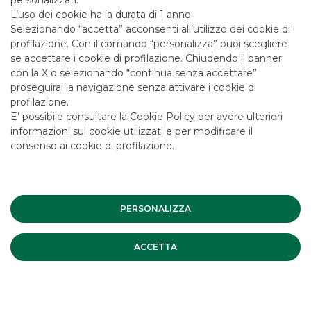
L’esperienza decennale dei nostri professionisti sulle
L’uso dei cookie ha la durata di 1 anno.
differenti categorie di prodotti permette di
soddisfare un
ampio spettro di esigenze
Selezionando “accetta” acconsenti all’utilizzo dei cookie di
operative
attraverso:
profilazione. Con il comando “personalizza” puoi scegliere
se accettare i cookie di profilazione. Chiudendo il banner
con la X o selezionando “continua senza accettare”
proseguirai la navigazione senza attivare i cookie di
profilazione.
E’ possibile consultare la
Cookie Policy
per avere ulteriori
informazioni sui cookie utilizzati e per modificare il
consenso ai cookie di profilazione.
PERSONALIZZA
PREZZO
Processi di price discovery
che prevedono la
ACCETTA
ricerca di controparti sul mercato per incrociare
ordini di dimensione rilevante.