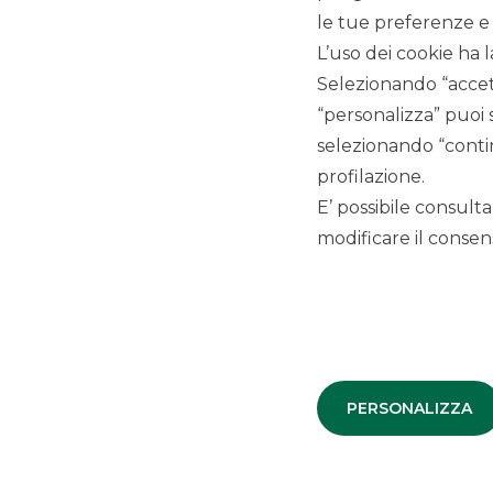
CORPORATE FINANCE
le tue preferenze e 
M&A AZIENDE
L’uso dei cookie ha l
Selezionando “accett
“personalizza” puoi 
selezionando “contin
Offriamo servizi di advisory per tutte le
operazioni di natura straordinaria.
profilazione.
E’ possibile consulta
modificare il consens
SCOPRI
DEBT CAPITAL
PERSONALIZZA
MARKETS (DCM)