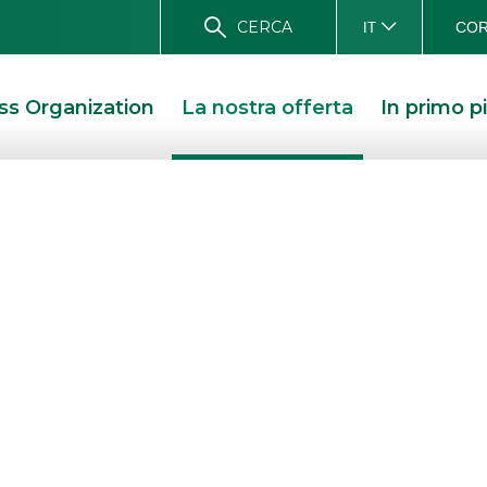
CERCA
COR
IT
ss Organization
La nostra offerta
In primo p
g
ssionalità