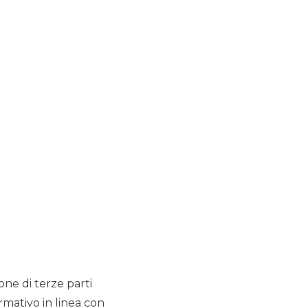
li.
della struttura specialistica di
, siamo in grado di studiare,
te, accompagnandolo in modo
one di medio/lungo termine.
d adopter per il mercato italiano
e 45 paesi in tutto il mondo
, in
r (Corporate Finance e M&A)
ANKING
ione di terze parti
rmativo in linea con