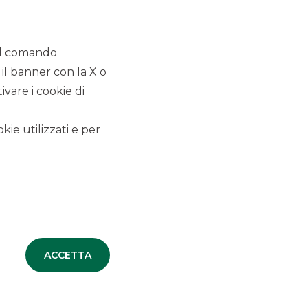
EQUITY CAPITAL
MARKETS (ECM)
 il comando
 il banner con la X o
Siamo il partner ideale per le imprese che
vogliono crescere, aumentare il proprio
vare i cookie di
livello di strutturazione e
internazionalizzazione e razionalizzare le
proprie strutture azionarie.
kie utilizzati e per
SCOPRI
SECURITISATION &
ACCETTA
STRUCTURED
SOLUTIONS