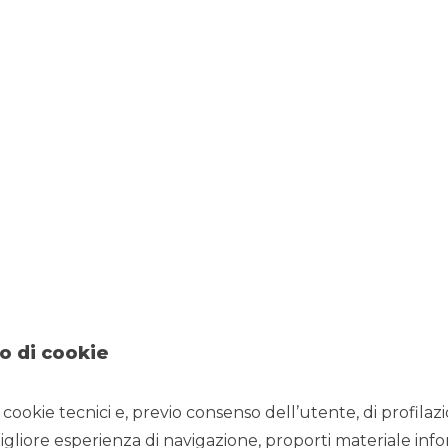
vestitori istituzionali, sia domestici che internaziona
vizi
, alla
riconosciuta affidabilità
e professionalità 
data collaborazione con partner italiani ed esteri
erazioni complesse su misura per il singolo clien
le fasi del processo, sempre mantenendo una visi
 Akros ha acquisito il 100% di
Oaklins Italy
, bran
etwork di oltre
850 professionisti operanti in oltr
 altamente specializzate in operazioni cross borde
VIZI DI INVESTMENT B
o di cookie
i cookie tecnici e, previo consenso dell’utente, di profilaz
igliore esperienza di navigazione, proporti materiale info