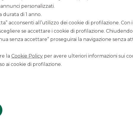
CORPORATE FINANCE
annunci personalizzati.
M&A FINANCIAL
a durata di 1 anno.
INSTITUTIONS
a” acconsenti all’utilizzo dei cookie di profilazione. Con
scegliere se accettare i cookie di profilazione. Chiudendo
ua senza accettare” proseguirai la navigazione senza atti
Offriamo servizi di advisory specifici per
Financial Institutions.
re la
Cookie Policy
per avere ulteriori informazioni sui coo
o ai cookie di profilazione.
SCOPRI
SECURITISATION &
STRUCTURED
SOLUTIONS AZIENDE