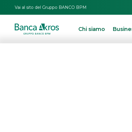
Vai al sito del Gruppo BANCO BPM
Chi siamo
Busine
Investment Bankin
Offerta di servizi, assistenza e profe
di alto profilo.