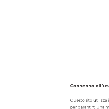
in
Grazie all’
ampia offerta di ser
Banca Akros e alla
consoli
strutturare ed eseguire op
trasparente durante tutte 
Nel mese di
maggio 2021 Banca
di Oaklins International, un n
grado di offrire soluzioni
I SER
Consenso all’us
Questo sito utilizza 
per garantirti una m