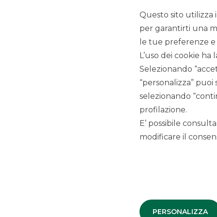
PSD2
Questo sito utilizza 
Arbitro per le controversie finanziarie
per garantirti una m
IBOR
le tue preferenze e 
Trasparenza
L’uso dei cookie ha l
Dati Societari
Cookie Policy
Selezionando “accett
MiFID
“personalizza” puoi 
selezionando “contin
profilazione.
E’ possibile consulta
modificare il consens
Banca Akros, Viale Eginardo 29, 20149 Milano | P.IVA 10537050964 | C
PERSONALIZZA