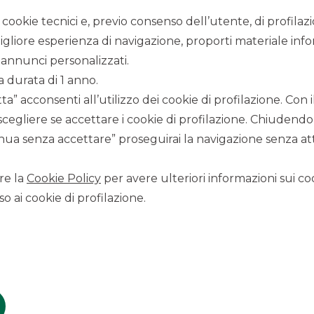
Come proteggersi dalle truffe
i cookie tecnici e, previo consenso dell’utente, di profilaz
igliore esperienza di navigazione, proporti materiale info
annunci personalizzati.
a durata di 1 anno.
a” acconsenti all’utilizzo dei cookie di profilazione. Con
scegliere se accettare i cookie di profilazione. Chiudendo
ua senza accettare” proseguirai la navigazione senza atti
re la
Cookie Policy
per avere ulteriori informazioni sui coo
o ai cookie di profilazione.
opyright © 2012 Banca Akros, Gruppo Banco BPM. Tutti i diritti riservati.