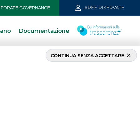
AREE RISERVATE
PORATE GOVERNANCE
iano
Documentazione
CONTINUA SENZA ACCETTARE
ALTRI SITI DEL GRUPPO
Banco BPM
Banca Aletti
SOCIETA' PARTECIPATE
Oaklins Italy
ESN LLP