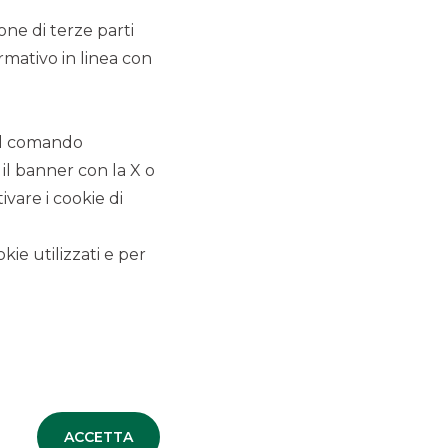
Hi-MTF
ione di terze parti
rmativo in linea con
 il comando
 il banner con la X o
vare i cookie di
kie utilizzati e per
Mappa del sito
Privacy
Disclaimer
Cookie Policy
ACCETTA