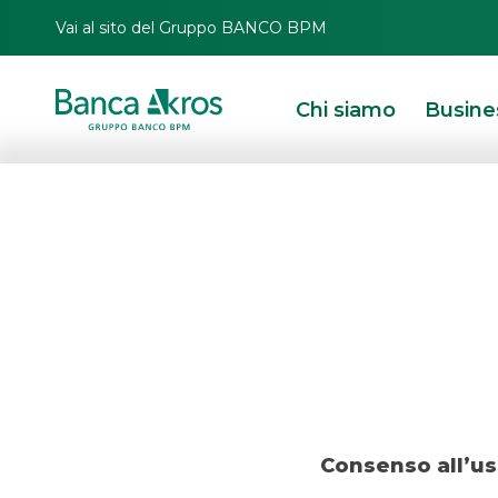
Vai al sito del Gruppo BANCO BPM
Chi siamo
Busine
HOMEPAGE
ARBITRO PER LE CONTROVERSIE FINANZIARIE
LINK UTILI
Privacy
Antiriciclaggio
Accessibilità
Disconoscimento operazioni bancarie
Reclami
Segnalazioni Whistleblowing
Consenso all’us
Depositi dormienti