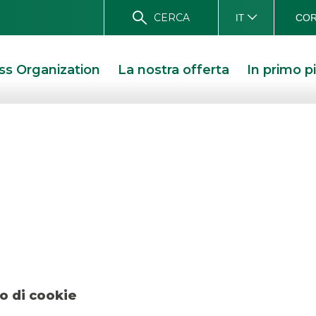
CERCA
COR
IT
ss Organization
La nostra offerta
In primo p
CONTATTACI
Scopri i canali per contattare Banca Akros
LAVORA CON NOI
Clicca per inviare la tua candidatura
o di cookie
SICUREZZA