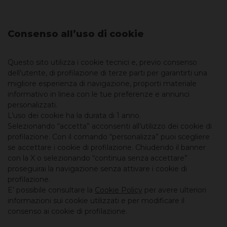
dichiaro sotto la mia piena responsabilità:
IT0005552333
Enel
0,48 EUR
6
di essere residente in Italia;
Consenso all’uso di cookie
di non essere domiciliato né di trovarmi
IT0005552291
Stellantis
0,75 EUR
1
attualmente negli Stati Uniti o altrove (ad
eccezione che in Italia), e
Questo sito utilizza i cookie tecnici e, previo consenso
di non essere una “U.S. Person” come
IT0005552309
Stellantis
0,59 EUR
1
definita nella Regulation S dello UNITED
dell’utente, di profilazione di terze parti per garantirti una
STATES SECURITIES ACT del 1933, come
migliore esperienza di navigazione, proporti materiale
successivamente modificato.
informativo in linea con le tue preferenze e annunci
IT0005552283
Nexi
0,58 EUR
6
personalizzati.
L’uso dei cookie ha la durata di 1 anno.
IT0005552275
Nexi
0,87 EUR
6
Selezionando “accetta” acconsenti all’utilizzo dei cookie di
profilazione. Con il comando “personalizza” puoi scegliere
se accettare i cookie di profilazione. Chiudendo il banner
IT0005552218
STM
0,76 EUR
4
con la X o selezionando “continua senza accettare”
proseguirai la navigazione senza attivare i cookie di
Société
profilazione.
IT0005552473
0,64 EUR
2
Générale
E’ possibile consultare la
Cookie Policy
per avere ulteriori
informazioni sui cookie utilizzati e per modificare il
Société
IT0005552465
0,91 EUR
2
consenso ai cookie di profilazione.
Générale