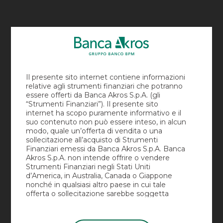
CERTIFICATES CON
EFFETTO MEMORIA
I tuoi obiettivi di performance
+ la competenza di Banca
Il presente sito internet contiene informazioni
Akros
relative agli strumenti finanziari che potranno
essere offerti da Banca Akros S.p.A. (gli
“Strumenti Finanziari”). Il presente sito
internet ha scopo puramente informativo e il
suo contenuto non può essere inteso, in alcun
modo, quale un’offerta di vendita o una
sollecitazione all’acquisto di Strumenti
Finanziari emessi da Banca Akros S.p.A. Banca
Akros S.p.A. non intende offrire o vendere
...
Strumenti Finanziari negli Stati Uniti
d’America, in Australia, Canada o Giappone
EQUITY PREMIUM AUTOCALLABLE CERTIFICATES CON EFFETTO MEMORIA – LUGLIO
nonché in qualsiasi altro paese in cui tale
2023
offerta o sollecitazione sarebbe soggetta
all’autorizzazione da parte di autorità locali o
comunque vietate ai sensi di legge (gli “Altri
Paesi”). Gli Strumenti Finanziari non sono