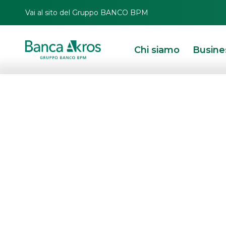
Vai al sito del Gruppo BANCO BPM
Chi siamo
Busine
Il CDA di Banca
approvato i risul
dell’esercizio 2
HOMEPAGE
IN PRIMO PIANO
COMUNICAZIONI CORPORATE
COMUNICAT