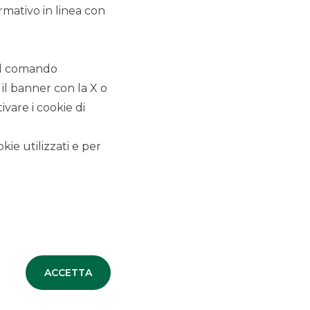
rmativo in linea con
COMUNICATI STAMPA
 il comando
 il banner con la X o
TUTTI LE COMUNICAZIONI
vare i cookie di
CORPORATE
kie utilizzati e per
ACCORDI COMMERCIALI
COMUNICATI STAMPA
NOTIZIE CORPORATE
ACCETTA
PREMI E RICONOSCIMENTI