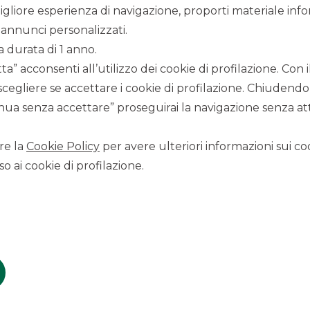
igliore esperienza di navigazione, proporti materiale info
annunci personalizzati.
a durata di 1 anno.
a” acconsenti all’utilizzo dei cookie di profilazione. Con
scegliere se accettare i cookie di profilazione. Chiudendo
ua senza accettare” proseguirai la navigazione senza atti
8/2/2021
re la
Cookie Policy
per avere ulteriori informazioni sui coo
o ai cookie di profilazione.
one di
Banca Akros
–
Corporate & Investment Bank del
 guidata dall’Amministratore Delegato Marco Turrina,
ha
 condizioni economiche e contrattuali fare riferimento ai
 sul sito nella sezione Trasparenza.