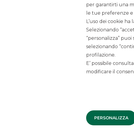
per garantirti una m
le tue preferenze e 
L’uso dei cookie ha l
Selezionando “accett
“personalizza” puoi 
selezionando “contin
COMUNICATI STAMPA
profilazione.
E’ possibile consulta
modificare il consens
Milano, 8 febbraio 2021
–
Il Consiglio di Amministrazi
Gruppo Banco BPM,
presieduta da Graziano Tarantini e
approvato i risultati al 31 dicembre 2020
.
Leggi il
comunicato stampa
Messaggio pubblicitario con finalità promozionale. Per le
PERSONALIZZA
fogli informativi disponibili presso le filiali della banca e