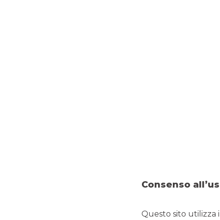
IL CDA DI BANCA AKROS HA APPROVATO I RISULTATI DELL’ESERCIZIO 2020
Consenso all’us
Questo sito utilizza 