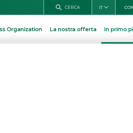
CERCA
COR
IT
ss Organization
La nostra offerta
In primo p
 Akros ha
tati
020
I STAMPA