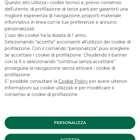
Questo sito utilizza i cookie tecnici e, previo consenso
Messaggio pubblicitario con finalità promozionale. Per le
dell’utente, di profilazione di terze parti per garantirti una
condizioni economiche e contrattuali fare riferimento ai
migliore esperienza di navigazione, proporti materiale
fogli informativi disponibili presso le filiali della banca e sul
informativo in linea con le tue preferenze e annunci
sito nella sezione Trasparenza.
personalizzati.
L’uso dei cookie ha la durata di 1 anno.
Selezionando “accetta” acconsenti all’utilizzo dei cookie di
profilazione. Con il comando “personalizza” puoi scegliere
I PIÙ LETTI
se accettare i cookie di profilazione. Chiudendo il banner
con la X o selezionando “continua senza accettare”
proseguirai la navigazione senza attivare i cookie di
profilazione.
Confermata la leadership
E’ possibile consultare la
Cookie Policy
per avere ulteriori
informazioni sui cookie utilizzati e per modificare il
PREMI E RICONOSCIMENTI
consenso ai cookie di profilazione.
Cos'è il BAIL-IN
NOTIZIE CORPORATE
PERSONALIZZA
PSD2
ACCETTA