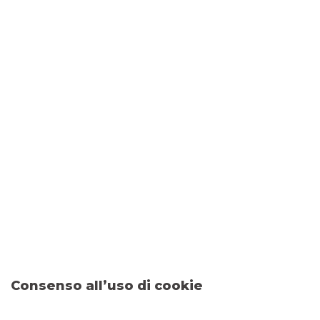
NOTIZIE CORPORATE
14/10/2013
Avviso obbligazionisti ‘Mediobanca Step up
Multicallable Ott2017’ ISIN XS0541819065
Si allegano avvisi dell’emittente relativi all’esercizio
dell’opzione call e conseguente rimborso anticipato del
titolo in oggetto
Clicca qui per scaricare il comunicato
Consenso all’uso di cookie