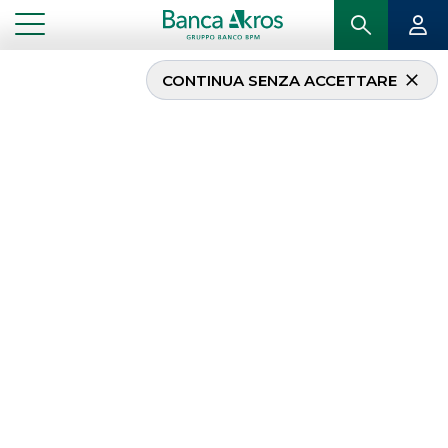
CONTINUA SENZA ACCETTARE
Financecommunity
Awards-premiazione
Akros ECM
...
IN PRIMO PIANO
FINANCECOMMUNITY AWARDS-PREMIAZIONE AKROS ECM