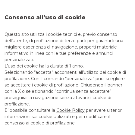
Il team Equity Capital Markets di Banca Akros si è
aggiudicato il premio come “Team of
Consenso all’uso di cookie
the
Year
”
nella
nella
categoria AIM Italia. Guidato da
Massimo Turcato e composto da Federica Baratto, Matteo
Sacco e Francesco di Gregorio,
il team
è sempre più attivo
Questo sito utilizza i cookie tecnici e, previo consenso
sulle medie imprese. Apprezzato dai peer e votato dalla
giuria, quest’anno si è distinto in alcune delle principali
dell’utente, di profilazione di terze parti per garantirti una
quotazioni sul segmento.
migliore esperienza di navigazione, proporti materiale
informativo in linea con le tue preferenze e annunci
personalizzati.
L’uso dei cookie ha la durata di 1 anno.
Selezionando “accetta” acconsenti all’utilizzo dei cookie di
Messaggio pubblicitario con finalità promozionale. Per le
profilazione. Con il comando “personalizza” puoi scegliere
condizioni economiche e contrattuali fare riferimento ai
se accettare i cookie di profilazione. Chiudendo il banner
fogli informativi disponibili presso le filiali della banca e sul
con la X o selezionando “continua senza accettare”
sito nella sezione Trasparenza.
proseguirai la navigazione senza attivare i cookie di
profilazione.
E’ possibile consultare la
Cookie Policy
per avere ulteriori
informazioni sui cookie utilizzati e per modificare il
I PIÙ LETTI
consenso ai cookie di profilazione.