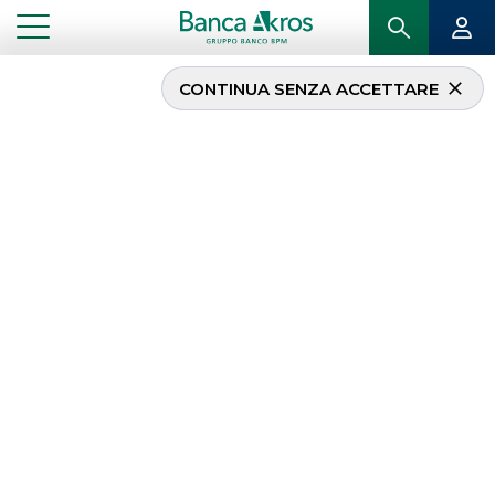
CONTINUA SENZA ACCETTARE
Discover Italy celebra
l’eccellenza
imprenditoriale italiana
a Francoforte!
...
IN PRIMO PIANO
DISCOVER ITALY CELEBRA L’ECCELLENZA IMPRENDITORIALE ITALIANA A
FRANCOFORTE!