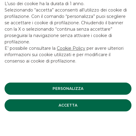
L’uso dei cookie ha la durata di 1 anno.
Selezionando “accetta” acconsenti all’utilizzo dei cookie di
profilazione. Con il comando “personalizza” puoi scegliere
se accettare i cookie di profilazione. Chiudendo il banner
con la X o selezionando “continua senza accettare”
proseguirai la navigazione senza attivare i cookie di
profilazione.
E’ possibile consultare la
Cookie Policy
per avere ulteriori
informazioni sui cookie utilizzati e per modificare il
consenso ai cookie di profilazione.
Messaggio pubblicitario con finalità promozionale. Per le
condizioni economiche e contrattuali fare riferimento ai
fogli informativi disponibili presso le filiali della banca e sul
sito nella sezione Trasparenza.
PERSONALIZZA
ACCETTA
I PIÙ LETTI