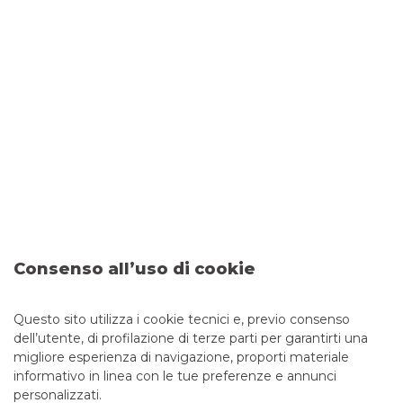
Gli investitori hanno avuto l’opportunità unica di incontrare e
interagire con nove aziende: Ariston Group, Banca
Mediolanum, Banca Sistema, Digital Bros, Gruppo Orsero,
Revo Insurance, Salcef Group, Sanlorenzo Yacht e Unidata.
Discover Italy ha creato un ambiente stimolante di
networking, facilitando futuri investimenti e collaborazioni
strategiche. Banca Akros è orgogliosa di aver contribuito a
promuovere l’eccellenza imprenditoriale italiana e di aver
creato valore per i partecipanti.
Ringraziamo tutti coloro che hanno reso possibile il
successo di questo evento. Continueremo a sostenere
l’imprenditorialità italiana e a promuovere il patrimonio
imprenditoriale italiano nel contesto internazionale. Restate
sintonizzati per ulteriori iniziative e opportunità future!
Consenso all’uso di cookie
Questo sito utilizza i cookie tecnici e, previo consenso
dell’utente, di profilazione di terze parti per garantirti una
migliore esperienza di navigazione, proporti materiale
informativo in linea con le tue preferenze e annunci
personalizzati.