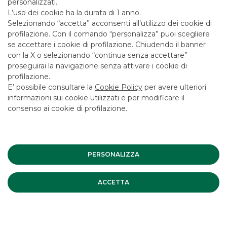
personalizzati.
L’uso dei cookie ha la durata di 1 anno.
I PIÙ LETTI
Selezionando “accetta” acconsenti all’utilizzo dei cookie di
profilazione. Con il comando “personalizza” puoi scegliere
se accettare i cookie di profilazione. Chiudendo il banner
Banca Akros sponsor del
con la X o selezionando “continua senza accettare”
proseguirai la navigazione senza attivare i cookie di
Congresso Assiom Forex
profilazione.
E’ possibile consultare la
Cookie Policy
per avere ulteriori
EVENTI ISTITUZIONALI
informazioni sui cookie utilizzati e per modificare il
consenso ai cookie di profilazione.
Il Recovery Fund per il rilancio del
Paese
EVENTI ISTITUZIONALI
PERSONALIZZA
Assiom Forex 2020
ACCETTA
EVENTI ISTITUZIONALI