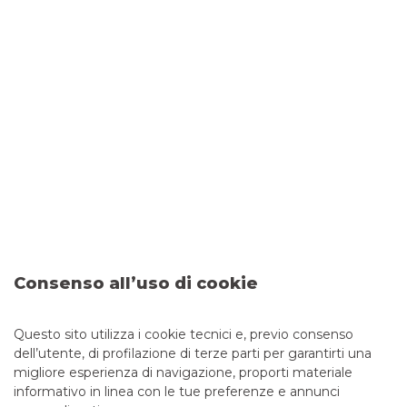
EVENTI ISTITUZIONALI
30/1/2020
Banca Akros ha partecipato al 26° Congresso
Assiom
Forex
che si è svolto a Brescia il 7 e 8 febbraio 2020.
Consenso all’uso di cookie
Messaggio pubblicitario con finalità promozionale. Per le
condizioni economiche e contrattuali fare riferimento ai
Questo sito utilizza i cookie tecnici e, previo consenso
fogli informativi disponibili presso le filiali della banca e sul
dell’utente, di profilazione di terze parti per garantirti una
sito nella sezione Trasparenza.
migliore esperienza di navigazione, proporti materiale
informativo in linea con le tue preferenze e annunci