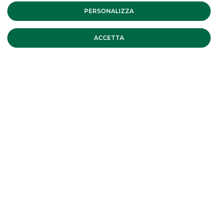
PERSONALIZZA
EMISSIONE
:
3,250% 5Y Snr Unsecured - Green
Bond
ACCETTA
IMPORTO
:
Euro 650 Mln
RATING
:
NR/BBB+/BBB+
RUOLO
:
Other Bookrunner