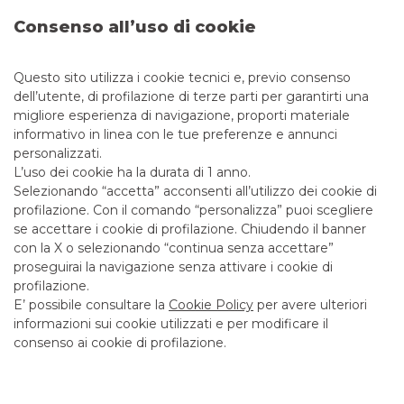
RATING
:
Baa1/NR/BBB+
Consenso all’uso di cookie
RUOLO
:
Joint Bookrunner
Questo sito utilizza i cookie tecnici e, previo consenso
dell’utente, di profilazione di terze parti per garantirti una
migliore esperienza di navigazione, proporti materiale
informativo in linea con le tue preferenze e annunci
personalizzati.
L’uso dei cookie ha la durata di 1 anno.
Selezionando “accetta” acconsenti all’utilizzo dei cookie di
profilazione. Con il comando “personalizza” puoi scegliere
se accettare i cookie di profilazione. Chiudendo il banner
con la X o selezionando “continua senza accettare”
proseguirai la navigazione senza attivare i cookie di
profilazione.
E’ possibile consultare la
Cookie Policy
per avere ulteriori
informazioni sui cookie utilizzati e per modificare il
consenso ai cookie di profilazione.
EMITTENTE
:
Ferrovie dello Stato Italiane S.p.A.
DATA
:
Giugno 2026