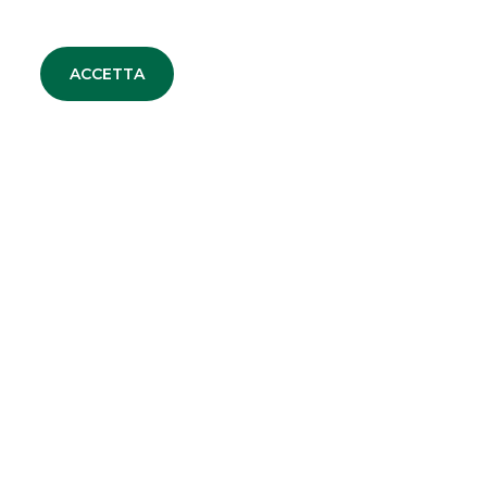
RUOLO
:
Listing Agent
ACCETTA
ALTRI SITI DEL GRUPPO
Banco BPM
Banca Aletti