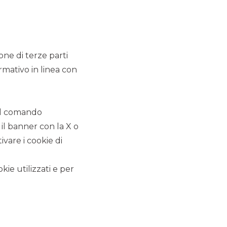
ione di terze parti
rmativo in linea con
 il comando
 il banner con la X o
vare i cookie di
CLIENTE
:
Kruso Kapital
kie utilizzati e per
DATA
:
Giugno 2026
OGGETTO DELL'INCARICO
:
Translisting