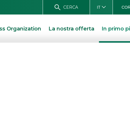
CERCA
COR
IT
ss Organization
La nostra offerta
In primo p
ECM