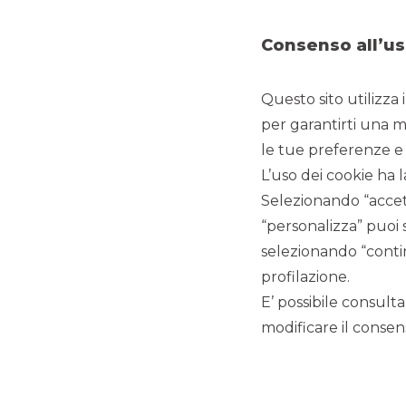
Consenso all’us
Questo sito utilizza 
per garantirti una m
le tue preferenze e 
L’uso dei cookie ha l
Selezionando “accett
“personalizza” puoi 
selezionando “contin
CLIENTE
:
Bending Spoons
profilazione.
E’ possibile consulta
DATA
:
Giugno 2026
modificare il consens
OGGETTO DELL'INCARICO
:
IPO
RUOLO
:
Joint Bookrunning