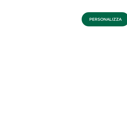
Manager
VALORE
:
USD 1.933 Mln
PERSONALIZZA
LINK UTILI
Privacy
Antiriciclaggio
Accessibilità