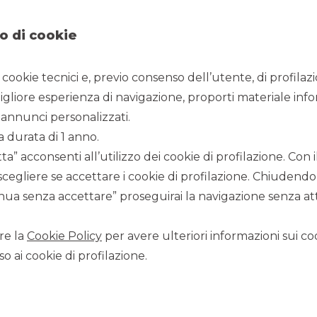
o di cookie
i cookie tecnici e, previo consenso dell’utente, di profilaz
igliore esperienza di navigazione, proporti materiale info
annunci personalizzati.
a durata di 1 anno.
a” acconsenti all’utilizzo dei cookie di profilazione. Con
scegliere se accettare i cookie di profilazione. Chiudendo
ua senza accettare” proseguirai la navigazione senza atti
CLIENTE
:
Trevi Finanziaria
Industriale
re la
Cookie Policy
per avere ulteriori informazioni sui coo
o ai cookie di profilazione.
DATA
:
Giugno 2026
OGGETTO DELL'INCARICO
:
Aumento di Capitale