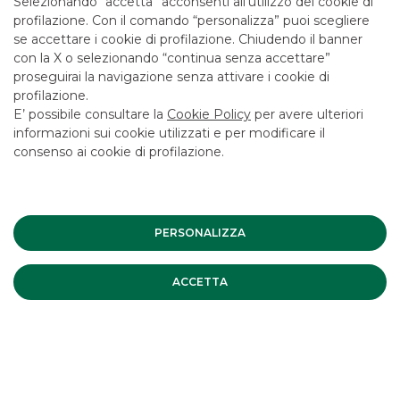
Selezionando “accetta” acconsenti all’utilizzo dei cookie di
profilazione. Con il comando “personalizza” puoi scegliere
se accettare i cookie di profilazione. Chiudendo il banner
LINK UTILI
con la X o selezionando “continua senza accettare”
CONTATTACI
proseguirai la navigazione senza attivare i cookie di
profilazione.
LAVORA CON NOI
E’ possibile consultare la
Cookie Policy
per avere ulteriori
SICUREZZA
informazioni sui cookie utilizzati e per modificare il
consenso ai cookie di profilazione.
ALTRI SITI DEL GRUPPO
SOCIETA' PARTECIPATE
PERSONALIZZA
Mappa del sito
Privacy
Disclaimer
Cookie Policy
ACCETTA
Banca Akros, Viale Eginardo 29, 20149 Milano | P.IVA 10537050964 |
Copyright © 2012 Banca Akros, Gruppo Banco BPM. Tutti i diritti
riservati.