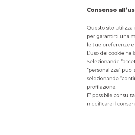
Consenso all’us
Questo sito utilizza 
per garantirti una m
le tue preferenze e 
L’uso dei cookie ha l
Selezionando “accett
“personalizza” puoi 
selezionando “contin
profilazione.
E’ possibile consulta
modificare il consens
CLIENTE
:
Revor Holding
DATA
:
Settembre 2023
ATTIVITÀ SVOLTE
:
"Buy-side