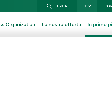
CERCA
COR
IT
ss Organization
La nostra offerta
In primo p
TIONS
rgers & Acquisiti