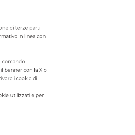
ione di terze parti
rmativo in linea con
 il comando
 il banner con la X o
vare i cookie di
kie utilizzati e per
CLIENTE
:
Sciuker Frames
DATA
:
Agosto 2023
ATTIVITÀ SVOLTE
:
"Buy-side