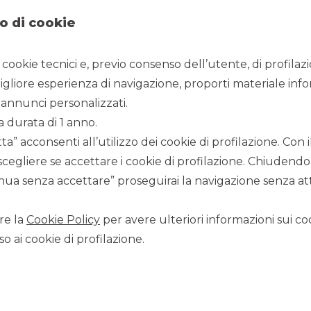
o di cookie
i cookie tecnici e, previo consenso dell’utente, di profilaz
igliore esperienza di navigazione, proporti materiale info
annunci personalizzati.
a durata di 1 anno.
a” acconsenti all’utilizzo dei cookie di profilazione. Con
scegliere se accettare i cookie di profilazione. Chiudendo
ua senza accettare” proseguirai la navigazione senza atti
re la
Cookie Policy
per avere ulteriori informazioni sui coo
o ai cookie di profilazione.
CLIENTE
:
Rina
DATA
:
Agosto 2023
ATTIVITÀ SVOLTE
:
Sell-side