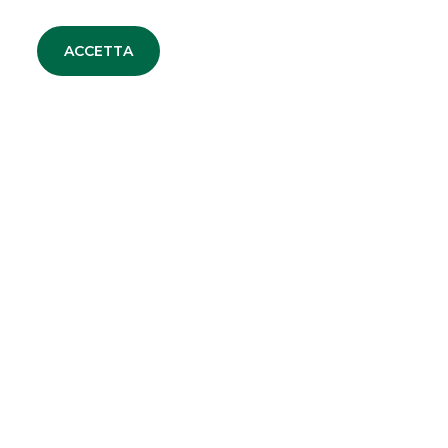
advisor di Sciuker Frames
nell’acquisizione di D&V
Serramenti"
ACCETTA
ALTRI SITI DEL GRUPPO
Banco BPM
Banca Aletti
SOCIETA' PARTECIPATE