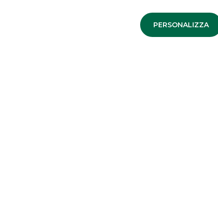
advisor di Revor Holding
nell’acquisizione di Anya
Cosmetiques"
PERSONALIZZA
LINK UTILI
Privacy
Antiriciclaggio
Accessibilità
Disconoscimento operazioni bancarie
Reclami