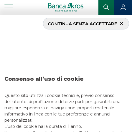
CONTINUA SENZA ACCETTARE
Operazione – Banco
BPM – Giugno 2021
...
IN PRIMO PIANO
OPERAZIONE – BANCO BPM – GIUGNO 2021
Consenso all’uso di cookie
SECURITISATION & STRUCTURED SOLUTIONS
Questo sito utilizza i cookie tecnici e, previo consenso
25/6/2021
dell’utente, di profilazione di terze parti per garantirti una
migliore esperienza di navigazione, proporti materiale
informativo in linea con le tue preferenze e annunci
personalizzati.
L’uso dei cookie ha la durata di 1 anno.
LINK UTILI