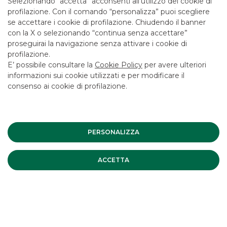
Selezionando “accetta” acconsenti all’utilizzo dei cookie di
CONTATTACI
profilazione. Con il comando “personalizza” puoi scegliere
se accettare i cookie di profilazione. Chiudendo il banner
LAVORA CON NOI
con la X o selezionando “continua senza accettare”
SICUREZZA
proseguirai la navigazione senza attivare i cookie di
profilazione.
ALTRI SITI DEL GRUPPO
E’ possibile consultare la
Cookie Policy
per avere ulteriori
informazioni sui cookie utilizzati e per modificare il
SOCIETA' PARTECIPATE
consenso ai cookie di profilazione.
Mappa del sito
Privacy
Disclaimer
Cookie Policy
Banca Akros, Viale Eginardo 29, 20149 Milano | P.IVA 10537050964 |
PERSONALIZZA
Copyright © 2012 Banca Akros, Gruppo Banco BPM. Tutti i diritti
riservati.
ACCETTA