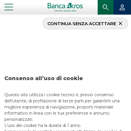
CONTINUA SENZA ACCETTARE
Ricerca – A2A
...
IN PRIMO PIANO
RICERCA – A2A
EQUITY ESG
Consenso all’uso di cookie
15/3/2024
Questo sito utilizza i cookie tecnici e, previo consenso
dell’utente, di profilazione di terze parti per garantirti una
migliore esperienza di navigazione, proporti materiale
informativo in linea con le tue preferenze e annunci
LINK UTILI
personalizzati.
CONTATTACI
L’uso dei cookie ha la durata di 1 anno.