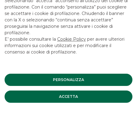
Selezionando “accetta” acconsenti all’utilizzo dei cookie di
LAVORA CON NOI
profilazione. Con il comando “personalizza” puoi scegliere
SICUREZZA
se accettare i cookie di profilazione. Chiudendo il banner
con la X o selezionando “continua senza accettare”
ALTRI SITI DEL GRUPPO
proseguirai la navigazione senza attivare i cookie di
profilazione.
SOCIETA' PARTECIPATE
E’ possibile consultare la
Cookie Policy
per avere ulteriori
informazioni sui cookie utilizzati e per modificare il
consenso ai cookie di profilazione.
Mappa del sito
Privacy
Disclaimer
Cookie Policy
Banca Akros, Viale Eginardo 29, 20149 Milano | P.IVA 10537050964 |
Copyright © 2012 Banca Akros, Gruppo Banco BPM. Tutti i diritti
riservati.
PERSONALIZZA
ACCETTA