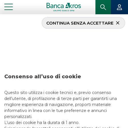
CONTINUA SENZA ACCETTARE
Ricerca – Terna
...
IN PRIMO PIANO
RICERCA – TERNA
EQUITY ESG
Consenso all’uso di cookie
9/2/2021
Questo sito utilizza i cookie tecnici e, previo consenso
dell’utente, di profilazione di terze parti per garantirti una
migliore esperienza di navigazione, proporti materiale
informativo in linea con le tue preferenze e annunci
LINK UTILI
personalizzati.
CONTATTACI
L’uso dei cookie ha la durata di 1 anno.