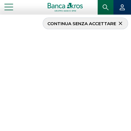
CONTINUA SENZA ACCETTARE
...
HOMEPAGE
EQUITY ITALIA
Equity Italia
Le nostre
analisi
,
valutazioni e report su
società italiane quotate
o in via di
quotazione.