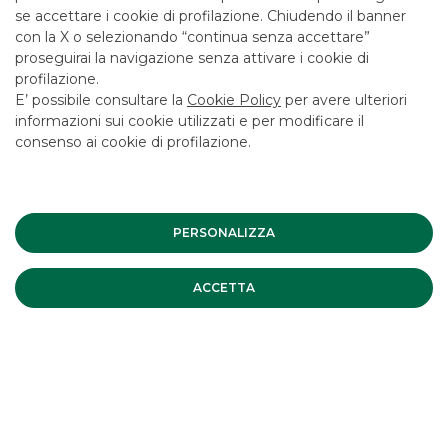
se accettare i cookie di profilazione. Chiudendo il banner
con la X o selezionando “continua senza accettare”
proseguirai la navigazione senza attivare i cookie di
profilazione.
E’ possibile consultare la
Cookie Policy
per avere ulteriori
informazioni sui cookie utilizzati e per modificare il
consenso ai cookie di profilazione.
11 marzo 2024
PERSONALIZZA
AMPLIFON
FY 23 results in line with the
ACCETTA
guidance and solid growth
forecasted in 2024
Visualizza