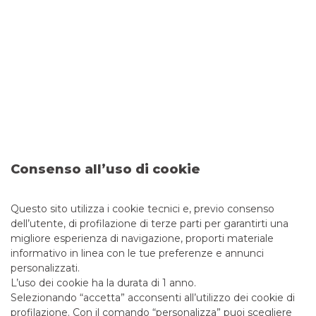
19 marzo 2024
FINCANTIERI
The investment case is interesting,
but the risk of a capital increase
persists
Consenso all’uso di cookie
Visualizza
Questo sito utilizza i cookie tecnici e, previo consenso
SCOPRI IL SERVIZIO
dell’utente, di profilazione di terze parti per garantirti una
migliore esperienza di navigazione, proporti materiale
informativo in linea con le tue preferenze e annunci
personalizzati.
L’uso dei cookie ha la durata di 1 anno.
Selezionando “accetta” acconsenti all’utilizzo dei cookie di
profilazione. Con il comando “personalizza” puoi scegliere