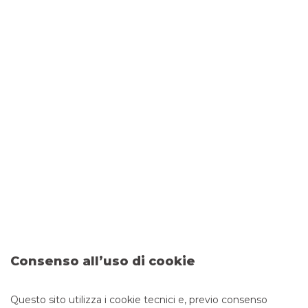
20 marzo 2020
FALCK RENEWABLES
Supportive 2025 strategic
roadmap: many projects in the
pipeline to sustain the growth
Consenso all’uso di cookie
Visualizza
Questo sito utilizza i cookie tecnici e, previo consenso