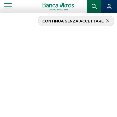
CONTINUA SENZA ACCETTARE
...
HOMEPAGE
SPONSORED RESEARCH
Sponsored Research
Le nostre
ricerche sponsored
,
report
e
news flow
per società quotate del mercato
italiano.