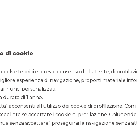
100m revenue mark
Visualizza
SCOPRI IL SERVIZIO
o di cookie
i cookie tecnici e, previo consenso dell’utente, di profilaz
igliore esperienza di navigazione, proporti materiale info
annunci personalizzati.
a durata di 1 anno.
a” acconsenti all’utilizzo dei cookie di profilazione. Con
scegliere se accettare i cookie di profilazione. Chiudendo
ua senza accettare” proseguirai la navigazione senza atti