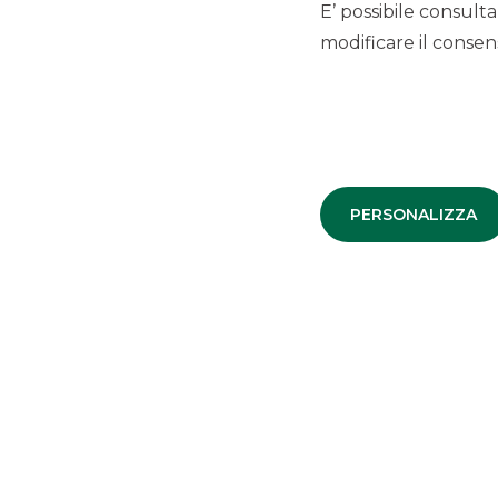
E’ possibile consulta
modificare il consens
07 dicembre 2022
GPI
Stepping up growth
ambitions
PERSONALIZZA
Visualizza
SCOPRI IL SERVIZIO