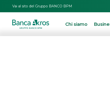
Vai al sito del Gruppo BANCO BPM
Chi siamo
Busine
HOMEPAGE
IN PRIMO PIANO
RICERCHE
SPONSORED RESEARCH
S
Le nostre
r