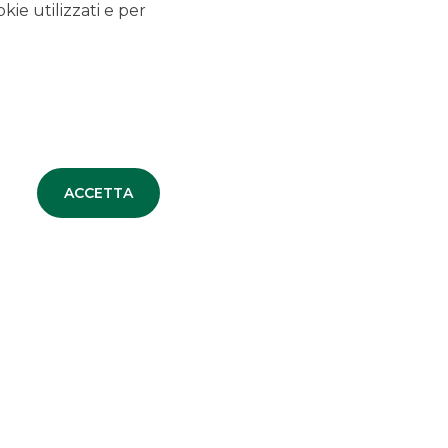
kie utilizzati e per
28 ottobre 2022
DIGITAL MAGICS
First steps of a new
investment approach
ACCETTA
Visualizza
SCOPRI IL SERVIZIO