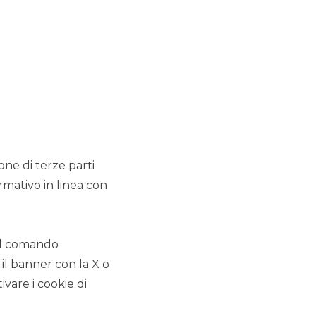
inflation and advertising
stall
Visualizza
SCOPRI IL SERVIZIO
ione di terze parti
rmativo in linea con
 il comando
 il banner con la X o
vare i cookie di