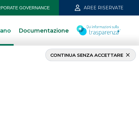
AREE RISERVATE
PORATE GOVERNANCE
iano
Documentazione
CONTINUA SENZA ACCETTARE
ch
w
per società