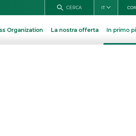
CERCA
COR
IT
ss Organization
La nostra offerta
In primo p
ponsored Resear
icerche sponsored
,
report
e
news flo
quotate del mercato italiano.