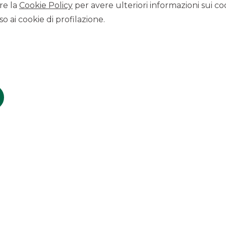
re la
Cookie Policy
per avere ulteriori informazioni sui coo
o ai cookie di profilazione.
25 novembre 2022
ABP NOCIVELLI
A resilient business model
to ride the energy
inflation
Visualizza
SCOPRI IL SERVIZIO