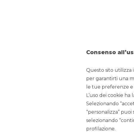
after a tough year
Visualizza
SCOPRI IL SERVIZIO
Consenso all’us
Questo sito utilizza 
per garantirti una m
le tue preferenze e 
L’uso dei cookie ha l
Selezionando “accett
“personalizza” puoi 
selezionando “contin
profilazione.