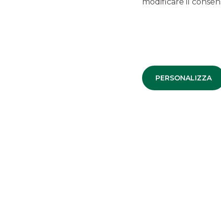
modificare il consens
LINK UTILI
Privacy
Antiriciclaggio
PERSONALIZZA
Accessibilità
Disconoscimento operazioni bancarie
Reclami
Segnalazioni Whistleblowing
Depositi dormienti
PSD2
Arbitro per le controversie finanziarie
IBOR
Trasparenza
Dati Societari
Cookie Policy
MiFID