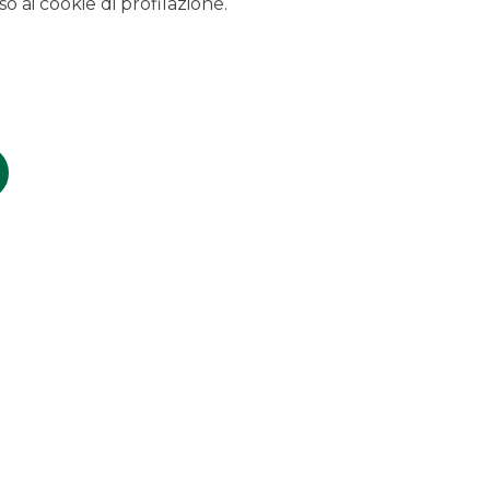
o ai cookie di profilazione.
CONTATTACI
Scopri i canali per contattare Banca Akros
LAVORA CON NOI
Clicca per inviare la tua candidatura
SICUREZZA
Come proteggersi dalle truffe