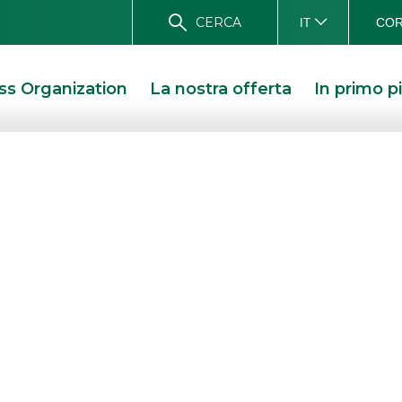
CERCA
COR
IT
ss Organization
La nostra offerta
In primo p