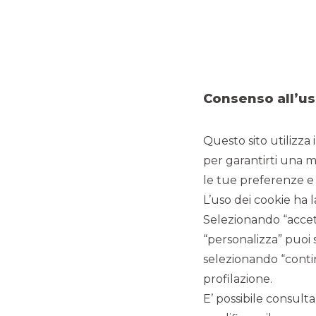
Consenso all’us
Questo sito utilizza 
per garantirti una m
le tue preferenze e 
HOMEPAGE
STUDENT COMPANY VISIT
L’uso dei cookie ha l
Selezionando “accett
“personalizza” puoi 
selezionando “contin
profilazione.
E’ possibile consulta