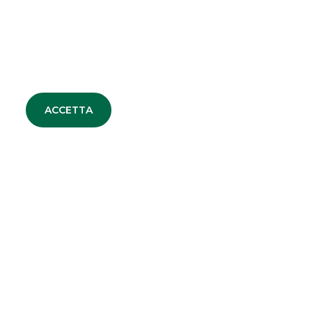
ALTRI SITI DEL GRUPPO
Banco BPM
Banca Aletti
ACCETTA
SOCIETA' PARTECIPATE
Oaklins Italy
ESN LLP
Hi-MTF