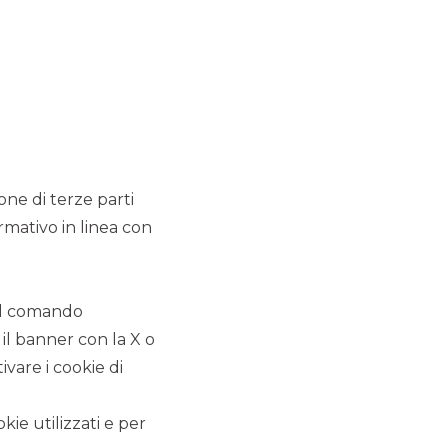
ione di terze parti
rmativo in linea con
 il comando
 il banner con la X o
vare i cookie di
kie utilizzati e per