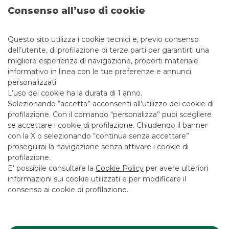
Consenso all’uso di cookie
Questo sito utilizza i cookie tecnici e, previo consenso
Messaggio pubblicitario con finalità promozionale. Per le
dell’utente, di profilazione di terze parti per garantirti una
condizioni economiche e contrattuali fare riferimento ai
fogli informativi disponibili presso le filiali della banca e sul
migliore esperienza di navigazione, proporti materiale
sito nella sezione Trasparenza.
informativo in linea con le tue preferenze e annunci
personalizzati.
L’uso dei cookie ha la durata di 1 anno.
Selezionando “accetta” acconsenti all’utilizzo dei cookie di
profilazione. Con il comando “personalizza” puoi scegliere
I PIÙ LETTI
se accettare i cookie di profilazione. Chiudendo il banner
con la X o selezionando “continua senza accettare”
proseguirai la navigazione senza attivare i cookie di
Il CDA di Banca Akros ha approvato
profilazione.
i risultati dell'esercizio 2020
E’ possibile consultare la
Cookie Policy
per avere ulteriori
informazioni sui cookie utilizzati e per modificare il
COMUNICATI STAMPA
consenso ai cookie di profilazione.
Il CDA di Banca Akros ha approvato