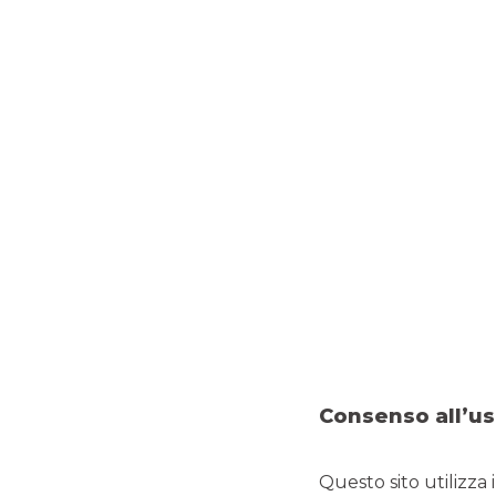
IL CDA DI BANCA AKROS HA APPROVATO I RISULTATI DELL’ESERCIZIO 2021
Consenso all’us
Questo sito utilizza 