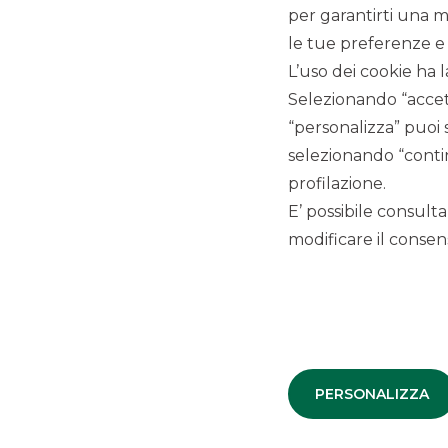
per garantirti una m
le tue preferenze e 
L’uso dei cookie ha l
Selezionando “accett
“personalizza” puoi 
selezionando “contin
COMUNICATI STAMPA
profilazione.
E’ possibile consulta
modificare il consens
Milano, 7 febbraio 2022 –
Il Consiglio di Amministrazion
Gruppo Banco BPM
, presieduta da Graziano Tarantini e
approvato i risultati al 31 dicembre 2021
.
Leggi il
comunicato stampa
Messaggio pubblicitario con finalità promozionale. Per le
PERSONALIZZA
fogli informativi disponibili presso le filiali della banca e