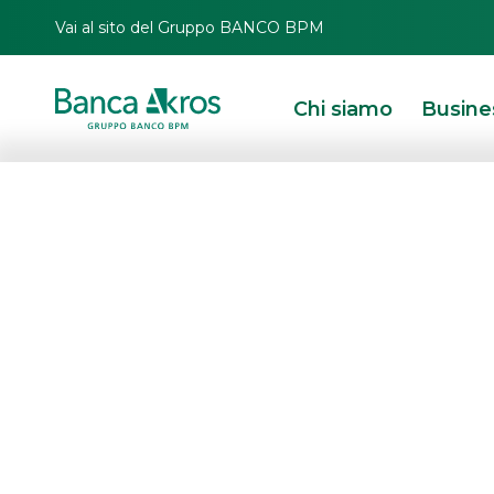
Vai al sito del Gruppo BANCO BPM
Chi siamo
Busine
Il CDA di Banca
approvato i risul
dell’esercizio 20
HOMEPAGE
IN PRIMO PIANO
COMUNICAZIONI CORPORATE
COMUNICAT