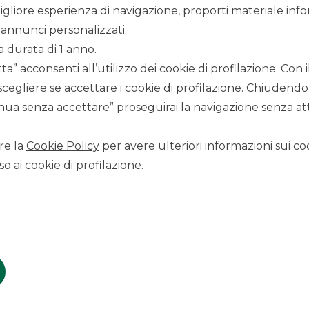
igliore esperienza di navigazione, proporti materiale info
annunci personalizzati.
a durata di 1 anno.
a” acconsenti all’utilizzo dei cookie di profilazione. Con
scegliere se accettare i cookie di profilazione. Chiudendo
ua senza accettare” proseguirai la navigazione senza atti
10/2/2022
re la
Cookie Policy
per avere ulteriori informazioni sui coo
o ai cookie di profilazione.
e di
Banca Akros – Corporate & Investment Bank del
 guidata dall’Amministratore Delegato Marco Turrina,
ha
 condizioni economiche e contrattuali fare riferimento ai
 sul sito nella sezione Trasparenza.