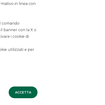
rmativo in linea con
COMUNICATI STAMPA
 il comando
 il banner con la X o
TUTTI LE COMUNICAZIONI
vare i cookie di
CORPORATE
kie utilizzati e per
ACCORDI COMMERCIALI
COMUNICATI STAMPA
NOTIZIE CORPORATE
ACCETTA
PREMI E RICONOSCIMENTI