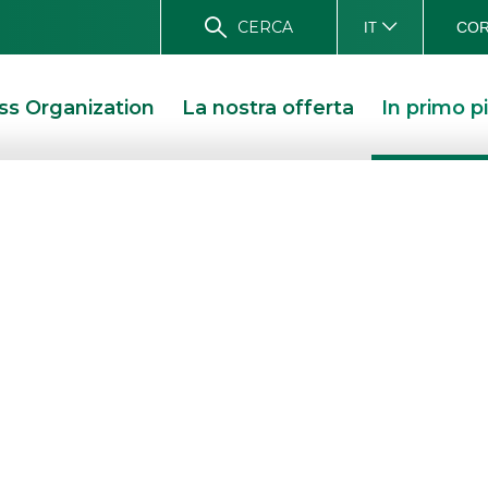
CERCA
COR
IT
ss Organization
La nostra offerta
In primo p
 Akros ha
tati
21
I STAMPA