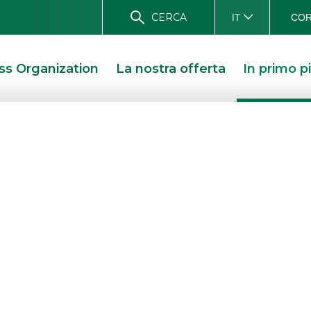
CERCA
COR
IT
ss Organization
La nostra offerta
In primo p
rmata BANCA
 gli Equity
erator Coupon