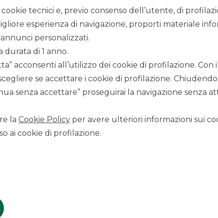
 si sarebbero potuti percepire nel caso in cui il Certificate non
i cookie tecnici e, previo consenso dell’utente, di profilaz
igliore esperienza di navigazione, proporti materiale info
annunci personalizzati.
a durata di 1 anno.
a” acconsenti all’utilizzo dei cookie di profilazione. Con
scegliere se accettare i cookie di profilazione. Chiudendo
al 7,60% all’11%
ua senza accettare” proseguirai la navigazione senza atti
ati su Cert-X di Borsa Italiana. È possibile acquistarli in ogni
 il proprio intermediario finanziario / broker online.
re la
Cookie Policy
per avere ulteriori informazioni sui coo
o ai cookie di profilazione.
cates sull’MTF Cert-X di Euro-TLX. Attraverso la propria
 continuativa, consentendo di negoziare i Certificates in modo
 caratteristiche e alle modalità di adesione all’offerta e