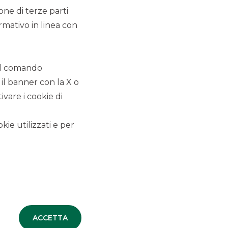
originata da Alba Leasing
ione di terze parti
S.p.A.
rmativo in linea con
SECURITISATION & STRUCTURED
SOLUTIONS
 il comando
Nuova Operazione di
 il banner con la X o
Cartolarizzazione Sintetica
vare i cookie di
SME Initiative originata da
Banca Agricola Popolare di
kie utilizzati e per
Ragusa
SECURITISATION & STRUCTURED
SOLUTIONS
TUTTE LE NEWS
ACCETTA