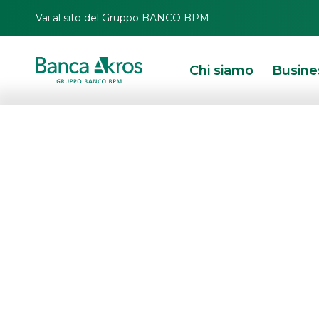
Vai al sito del Gruppo BANCO BPM
Chi siamo
Busine
Innovazione fi
AKROS: arrivano
Premium Accel
Certificates