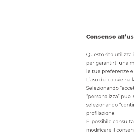
DEBT CAPITAL MARKET
Consenso all’us
Questo sito utilizza 
per garantirti una m
le tue preferenze e 
L’uso dei cookie ha l
Selezionando “accett
“personalizza” puoi 
selezionando “contin
SNAM conclude con successo
profilazione.
l’emissione del suo primo EU
E’ possibile consulta
modificare il consens