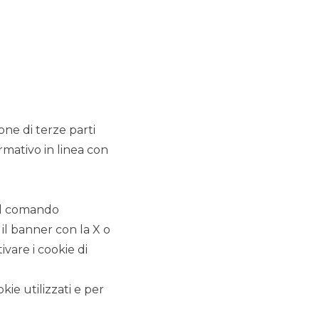
DEBT CAPITAL MARKET
ione di terze parti
rmativo in linea con
 il comando
 il banner con la X o
vare i cookie di
Nuovo BTP Italia 7 anni
kie utilizzati e per
Banco BPM è Dealer nella nuova emissione del titolo di