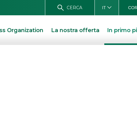
CERCA
COR
IT
ss Organization
La nostra offerta
In primo p
ebt Capital Mark