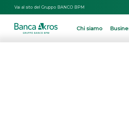
Vai al sito del Gruppo BANCO BPM
Chi siamo
Busine
Nuovo BTP Itali
HOMEPAGE
IN PRIMO PIANO
NEWS
DEBT CAPITAL MARKET
NUOVO BTP