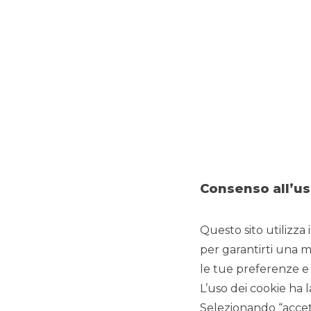
DEBT CAPITAL MARKET
Banco BPM è Dealer nella nuova emissione del titolo di St
appositamente per i piccoli risparmiatori, durata 7 anni, pr
Clicca qui
per maggiori informazioni.
Consenso all’us
Questo sito utilizza 
per garantirti una m
le tue preferenze e 
L’uso dei cookie ha l
Selezionando “accett