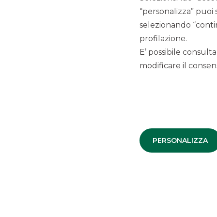
“personalizza” puoi 
selezionando “contin
profilazione.
E’ possibile consulta
modificare il consens
Debt Capital Markets
La documentazione di offerta (scheda informativa e inf
(https://www.bancobpm.it/api/privati/risparmio-e-investi
utm_source=Akros&utm_medium=articolonews&utm_campaig
PERSONALIZZA
Unit di Banca Aletti, presso gli intermediari che compongo
dell’Economia e delle Finanze (MEF):
Comunicazioni BTP 
Le informazioni, i dati e i documenti esposti sono stati re
alcuna responsabilità sulla esattezza e correttezza dei dati
La presente comunicazione non costituisce un’offerta o un 
consulenza o una raccomandazione di investimento. Per pr
compongono il consorzio di collocamento o al proprio int