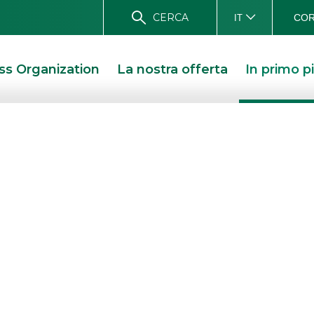
CERCA
COR
IT
ss Organization
La nostra offerta
In primo p
a 7 anni
 ITALIA 7 ANNI