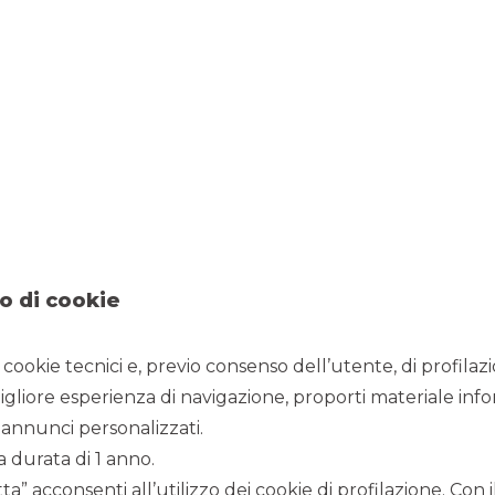
23/5/2025
ato indicizzato al tasso di inflazione nazionale e pensato
emio finale extra dell’1%.
o di cookie
i cookie tecnici e, previo consenso dell’utente, di profilaz
igliore esperienza di navigazione, proporti materiale info
Guarda il video
annunci personalizzati.
a durata di 1 anno.
a” acconsenti all’utilizzo dei cookie di profilazione. Con