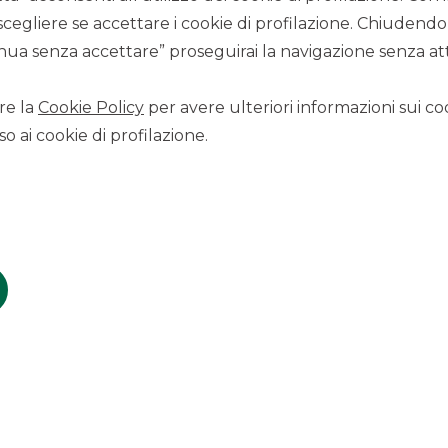
scegliere se accettare i cookie di profilazione. Chiudendo
ua senza accettare” proseguirai la navigazione senza atti
re la
Cookie Policy
per avere ulteriori informazioni sui coo
o ai cookie di profilazione.
SCOPRI I SERVIZI
ormation memorandum) è reperibile al seguente link
mento/risparmio/btp/?
n=BTP_italia052025), presso le filiali di Banco BPM, le
no il consorzio di collocamento o, infine, presso il Ministero
Italia – MEF Dipartimento del Tesoro
.
periti da fonti ufficiali. Il Gruppo Banco BPM non si assume
 e dei contenuti indicati.
invito a sottoscrivere o ad acquistare i titoli, né una
ocedere all’acquisto, rivolgersi a uno degli intermediari che
ermediario che opererà secondo il proprio modello