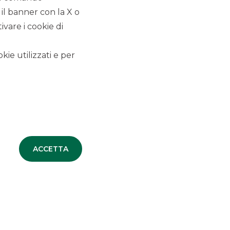
 il banner con la X o
vare i cookie di
kie utilizzati e per
ACCETTA