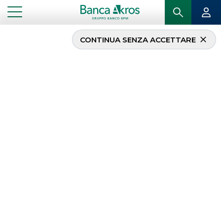
CONTINUA SENZA ACCETTARE
Italgas colloca con
successo un nuovo dual
tranche bond per un
totale di € 1 miliardo.
Banca Akros ha agito in
qualità di Joint
Bookrunner
...
HOMEPAGE