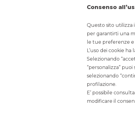
Consenso all’us
COMUNICATI STAMPA
Questo sito utilizza 
per garantirti una m
COMUNICATO STAMPA
le tue preferenze e 
FITCHRATINGS RIMUOVE IL RATING WATCH NEGATIVE 
L’uso dei cookie ha l
S.P.A.
Selezionando “accett
IL CAPITALE SOCIALE DI BANCA AKROS S.P.A. È OR
“personalizza” puoi 
selezionando “contin
Si rende noto che l’agenzia di rating internazionale FitchRa
profilazione.
Capogruppo Banca Popolare di Milano, ha rivisto il rating 
E’ possibile consulta
Rating (VR) a “bb-” da “bb+” di Banca Akros, rimuovendo i
rating di breve termine “B”. L’Outlook è “Stabile”.
modificare il consens
Per tutti i dettagli si rimanda al comunicato stampa di Fi
dell’agenzia di rating www.fitchratings.com.
Il 27 dicembre 2016 Banca Popolare di Milano s.c.a r.l. h