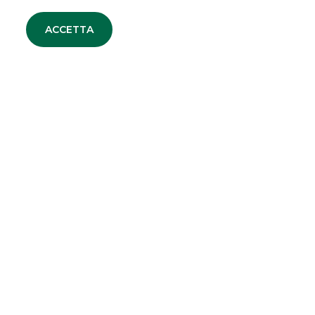
ACCETTA
ALTRI SITI DEL GRUPPO
Banco BPM
Banca Aletti
SOCIETA' PARTECIPATE
Oaklins Italy