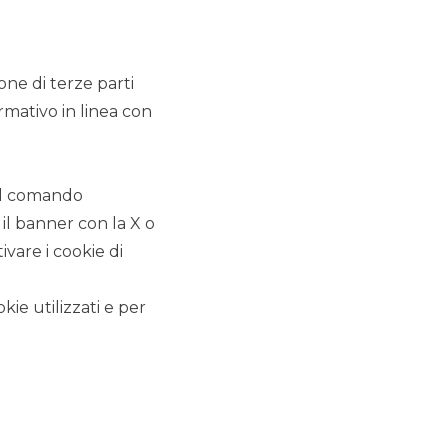
TUTTI LE COMUNICAZIONI
CORPORATE
ione di terze parti
rmativo in linea con
ACCORDI COMMERCIALI
 il comando
COMUNICATI STAMPA
 il banner con la X o
vare i cookie di
NOTIZIE CORPORATE
PREMI E RICONOSCIMENTI
kie utilizzati e per