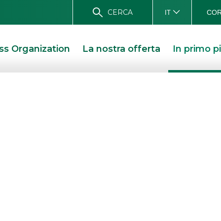
CERCA
COR
IT
ss Organization
La nostra offerta
In primo p
g Fitch
I STAMPA
REVISIONE RATING FITCH