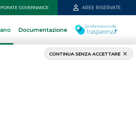
AREE RISERVATE
PORATE GOVERNANCE
iano
Documentazione
CONTINUA SENZA ACCETTARE
I PIÙ LETTI
Il CDA di Banca Akros ha