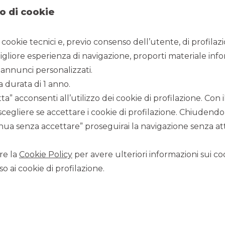
o di cookie
31/12/2016
i cookie tecnici e, previo consenso dell’utente, di profilaz
igliore esperienza di navigazione, proporti materiale info
annunci personalizzati.
(RWN) E RIVEDE AL RIBASSO I RATING DI BANCA AKROS
a durata di 1 anno.
a” acconsenti all’utilizzo dei cookie di profilazione. Con
A INTERAMENTE POSSEDUTO DA BPM
scegliere se accettare i cookie di profilazione. Chiudendo
ua senza accettare” proseguirai la navigazione senza atti
tings, nell’ambito della revisione dei ratings della
di lungo termine (LT IDR) a “BB-” da “BB+” ed il Viability
re la
Cookie Policy
per avere ulteriori informazioni sui coo
l Rating Watch Negative; l’agenzia ha altresì confermato il
o ai cookie di profilazione.
tchRatings del 23 dicembre 2016, disponibile sul sito web
a comprato da Fondazione Cassa di Risparmio di Alessandria la