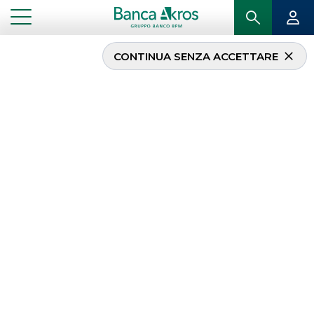
CONTINUA SENZA ACCETTARE
Banca Akros sul podio
agli Italian Certificate
Awards
...
IN PRIMO PIANO
BANCA AKROS SUL PODIO AGLI ITALIAN CERTIFICATE AWARDS