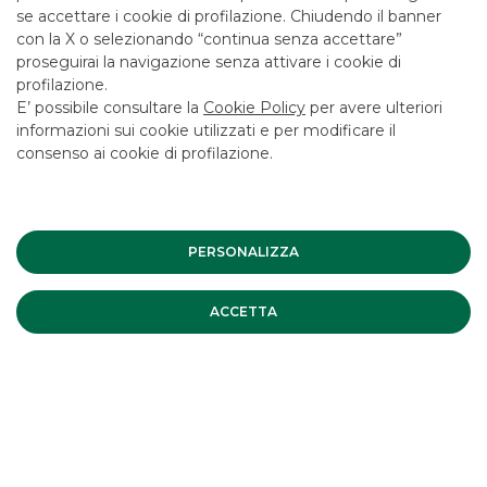
se accettare i cookie di profilazione. Chiudendo il banner
con la X o selezionando “continua senza accettare”
proseguirai la navigazione senza attivare i cookie di
profilazione.
E’ possibile consultare la
Cookie Policy
per avere ulteriori
informazioni sui cookie utilizzati e per modificare il
consenso ai cookie di profilazione.
Messaggio pubblicitario con finalità promozionale. Per le
condizioni economiche e contrattuali fare riferimento ai
fogli informativi disponibili presso le filiali della banca e sul
sito nella sezione Trasparenza.
PERSONALIZZA
ACCETTA
I PIÙ LETTI
Banca Akros conferma la propria
leadership tra gli intermediari
operanti in Italia.