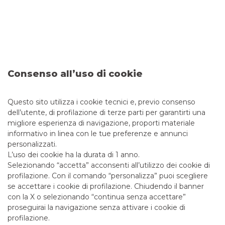
manager agli advisor.
La cerimonia di premiazione si è svolta lo scorso 18
novembre presso il Palazzo del Ghiaccio di Milano.
I riconoscimenti sono stati attribuiti da una giuria che,
insieme alla redazione di
Financecommunity.it
, ha
individuato le eccellenze del comparto finanziario che nel
corso dell’anno si sono distinte maggiormente per
Consenso all’uso di cookie
reputazione e attività.
Il team Securitisation & Structured Solutions di Banca Akros
Questo sito utilizza i cookie tecnici e, previo consenso
si è aggiudicato il premio come “Team of the Year” nella
categoria Securitisations. Guidato da Paolo Zisa e
dell’utente, di profilazione di terze parti per garantirti una
composto da Andrea Zorzetto, Claudia Reali, Maria Orfeo,
migliore esperienza di navigazione, proporti materiale
Luisa Giacomelli e Lorenzo Cacciola, il team è molto attivo
informativo in linea con le tue preferenze e annunci
nel settore. Nel periodo di riferimento, Banca Akros ha
personalizzati.
ricoperto il ruolo di Arranger e Lead Manager in diverse
L’uso dei cookie ha la durata di 1 anno.
operazioni di cartolarizzazione, aventi come sottostante sia
Selezionando “accetta” acconsenti all’utilizzo dei cookie di
attivi performing che non-performing.
profilazione. Con il comando “personalizza” puoi scegliere
se accettare i cookie di profilazione. Chiudendo il banner
con la X o selezionando “continua senza accettare”
proseguirai la navigazione senza attivare i cookie di
Messaggio pubblicitario con finalità promozionale. Per le
profilazione.
condizioni economiche e contrattuali fare riferimento ai