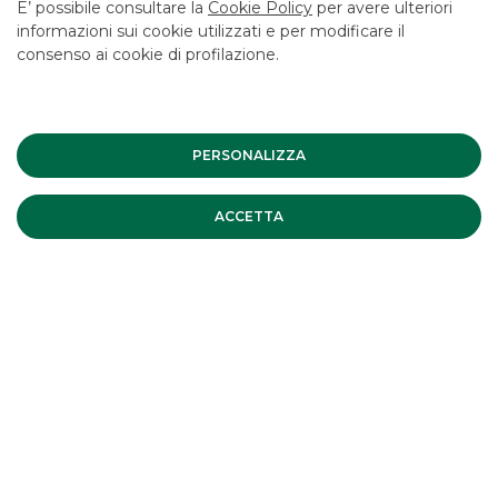
E’ possibile consultare la
Cookie Policy
per avere ulteriori
fogli informativi disponibili presso le filiali della banca e sul
informazioni sui cookie utilizzati e per modificare il
sito nella sezione Trasparenza.
consenso ai cookie di profilazione.
I PIÙ LETTI
PERSONALIZZA
ACCETTA
Banca Akros conferma la propria
leadership tra gli intermediari
operanti in Italia.
PREMI E RICONOSCIMENTI
Financecommunity Awards-
premiazione Akros ECM
PREMI E RICONOSCIMENTI