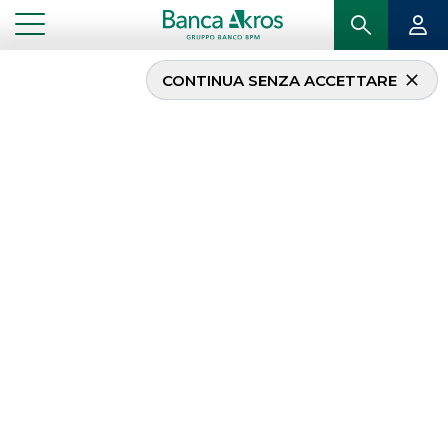
CONTINUA SENZA ACCETTARE
Financecommunity
Awards 2021 – Banca
Akros Premiazione
Team Securitisations
...
IN PRIMO PIANO
FINANCECOMMUNITY AWARDS 2021 – BANCA AKROS PREMIAZIONE TEAM
SECURITISATIONS