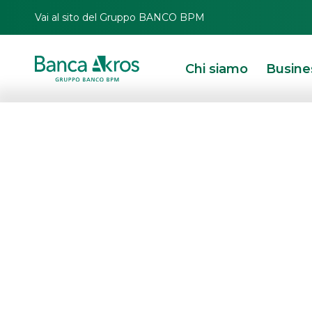
Vai al sito del Gruppo BANCO BPM
Chi siamo
Busine
Financecommun
2023: Banca Akr
è Team of the Y
M&A