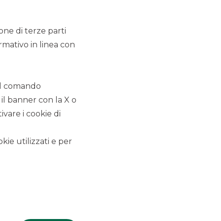
ione di terze parti
TUTTI LE COMUNICAZIONI
rmativo in linea con
CORPORATE
 il comando
ACCORDI COMMERCIALI
 il banner con la X o
vare i cookie di
COMUNICATI STAMPA
kie utilizzati e per
NOTIZIE CORPORATE
PREMI E RICONOSCIMENTI