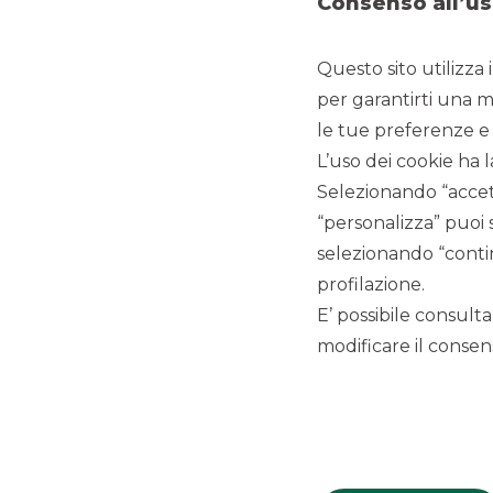
Consenso all’us
Questo sito utilizza 
per garantirti una m
le tue preferenze e 
L’uso dei cookie ha l
Selezionando “accett
“personalizza” puoi 
PREMI E RICONOSCIMENTI
selezionando “contin
profilazione.
E’ possibile consulta
Il Team guidato da Alessandro Erbanni, responsabile Corpo
modificare il consens
sezione Mid-Market M&A dalla giuria che ha assegnato 
La cerimonia di premiazione si è svolta lo scorso 16 novem
Banca Akros, nel corso dell’ultimo anno, ha infatti seguit
market, contribuendo a supportare i propri clienti nella cr
domestico e internazionale.