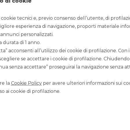
o di cookie
i cookie tecnici e, previo consenso dell’utente, di profilaz
igliore esperienza di navigazione, proporti materiale info
annunci personalizzati.
a durata di 1 anno.
a” acconsenti all’utilizzo dei cookie di profilazione. Con
scegliere se accettare i cookie di profilazione. Chiudendo
29/11/2023
ua senza accettare” proseguirai la navigazione senza atti
re la
Cookie Policy
per avere ulteriori informazioni sui coo
rate Finance, è stato riconosciuto come il migliore nella
o ai cookie di profilazione.
i Financecommunity Awards 2023.
bre presso il Palazzo del Ghiaccio di Milano.
o numerose operazioni di fusione e acquisizione sul mid-
escita, nell’innovazione e nello sviluppo del business