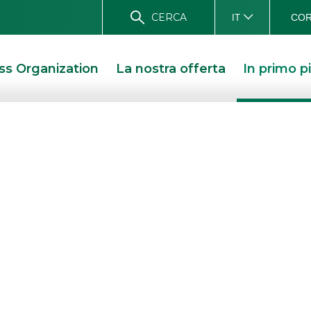
CERCA
COR
IT
ss Organization
La nostra offerta
In primo p
ity Awards
os/Oaklins Italy
ear Mid-Market