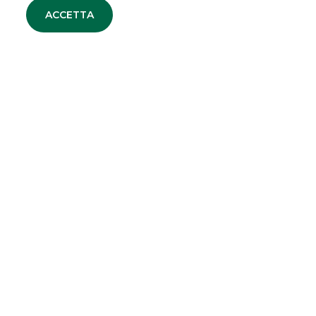
ACCETTA
ALTRI SITI DEL GRUPPO
Banco BPM
Banca Aletti
SOCIETA' PARTECIPATE
Oaklins Italy
ESN LLP
Hi-MTF