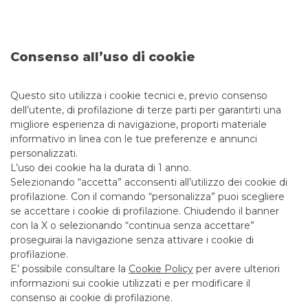
l’obiettivo di finanziare e contribuire all’espansione
dell’economia reale.
Leggi il
comunicato stampa
.
Consenso all’uso di cookie
Per saperne di più leggi l’
articolo
dedicato.
Questo sito utilizza i cookie tecnici e, previo consenso
dell’utente, di profilazione di terze parti per garantirti una
migliore esperienza di navigazione, proporti materiale
Messaggio pubblicitario con finalità promozionale. Per le
informativo in linea con le tue preferenze e annunci
condizioni economiche e contrattuali fare riferimento ai
personalizzati.
fogli informativi disponibili presso le filiali della banca e sul
L’uso dei cookie ha la durata di 1 anno.
sito nella sezione Trasparenza.
Selezionando “accetta” acconsenti all’utilizzo dei cookie di
profilazione. Con il comando “personalizza” puoi scegliere
se accettare i cookie di profilazione. Chiudendo il banner
ESG
con la X o selezionando “continua senza accettare”
proseguirai la navigazione senza attivare i cookie di
profilazione.
I PIÙ LETTI
E’ possibile consultare la
Cookie Policy
per avere ulteriori
informazioni sui cookie utilizzati e per modificare il
consenso ai cookie di profilazione.