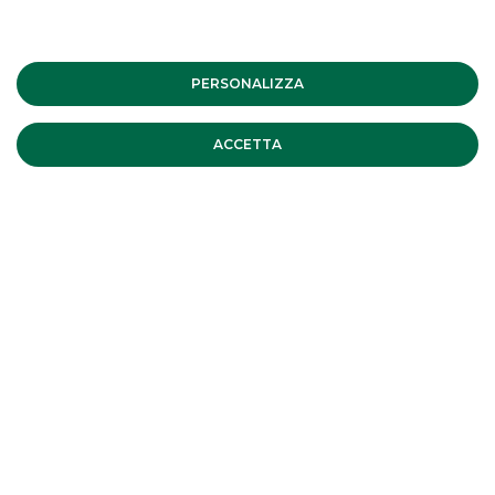
Banca Akros co-organising broker
della STAR conference – Fall Edition
2021
PERSONALIZZA
EVENTI CORPORATE
ACCETTA
Banca Akros Sponsor della Virtual
Mid&Small Cap Conference – Spring
Edition 15 -17 giugno 2021
EVENTI CORPORATE
Italian Sustainability Week, Milano -
2021
EVENTI CORPORATE