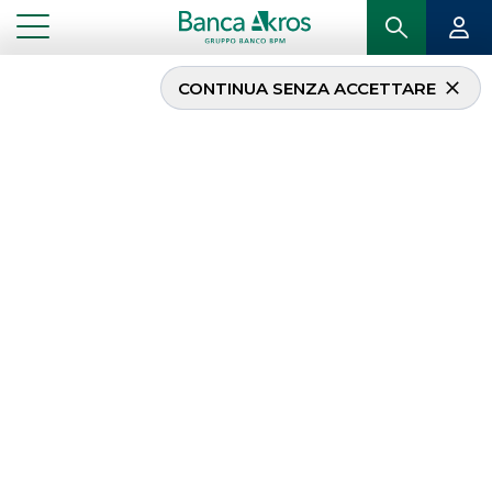
CONTINUA SENZA ACCETTARE
Banca Akros e Banco
BPM alla nuova Classe
di Elite
...
IN PRIMO PIANO
BANCA AKROS E BANCO BPM ALLA NUOVA CLASSE DI ELITE