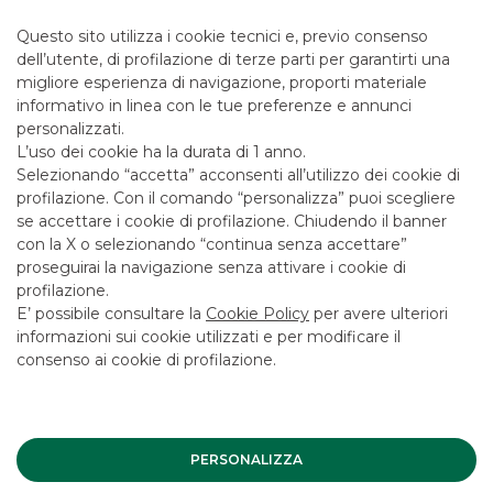
innovazione
“
.
Questo sito utilizza i cookie tecnici e, previo consenso
dell’utente, di profilazione di terze parti per garantirti una
migliore esperienza di navigazione, proporti materiale
informativo in linea con le tue preferenze e annunci
Messaggio pubblicitario con finalità promozionale. Per le
personalizzati.
condizioni economiche e contrattuali fare riferimento ai
L’uso dei cookie ha la durata di 1 anno.
fogli informativi disponibili presso le filiali della banca e sul
Selezionando “accetta” acconsenti all’utilizzo dei cookie di
sito nella sezione Trasparenza.
profilazione. Con il comando “personalizza” puoi scegliere
se accettare i cookie di profilazione. Chiudendo il banner
con la X o selezionando “continua senza accettare”
proseguirai la navigazione senza attivare i cookie di
I PIÙ LETTI
profilazione.
E’ possibile consultare la
Cookie Policy
per avere ulteriori
informazioni sui cookie utilizzati e per modificare il
consenso ai cookie di profilazione.
Banca Akros sponsor del
Congresso Assiom Forex
EVENTI ISTITUZIONALI
PERSONALIZZA