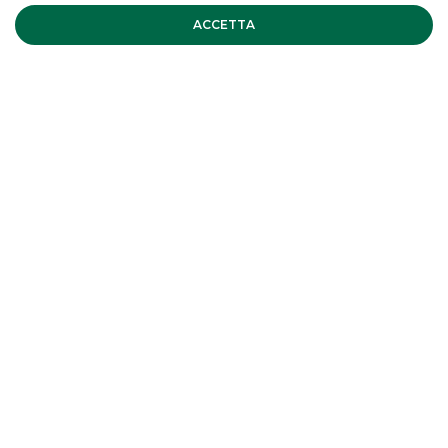
Il Recovery Fund per il rilancio del
ACCETTA
Paese
EVENTI ISTITUZIONALI
Assiom Forex 2020
EVENTI ISTITUZIONALI
TUTTI GLI EVENTI
EVENTI CORPORATE
EVENTI ISTITUZIONALI