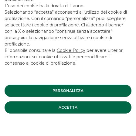
Certificates
L’uso dei cookie ha la durata di 1 anno.
Selezionando “accetta” acconsenti all’utilizzo dei cookie di
profilazione. Con il comando “personalizza” puoi scegliere
SCOPRI I SERVIZI
se accettare i cookie di profilazione. Chiudendo il banner
con la X o selezionando “continua senza accettare”
proseguirai la navigazione senza attivare i cookie di
profilazione.
E’ possibile consultare la
Cookie Policy
per avere ulteriori
Banca Akros garantisce la negoziabilità dei propri
informazioni sui cookie utilizzati e per modificare il
Certificates sull’MTF Cert-X di Euro-TLX. Attraverso la propria
attività di specialista Banca Akros fornisce prezzi in via
consenso ai cookie di profilazione.
continuativa, consentendo di negoziare i Certificates in
modo semplice. Per ricevere ulteriori informazioni riguardo
alle caratteristiche e alle modalità di adesione all’offerta e
negoziazione degli Akros Certificates, per consultare il
materiale informativo e i prospetti, oppure per conoscere le
PERSONALIZZA
quotazioni puoi visitare il sito www.bancaakros.it/certificates,
telefonare al numero verde 800.215.328 o rivolgerti
direttamente alla tua banca. I prezzi sono disponibili anche
ACCETTA
sul sito internet di Euro-TLX. Il presente documento
costituisce materiale pubblicitario con finalità promozionale,
redatto dall’emittente Banca Akros S.p.a. (di seguito “Banca
Akros”) allo scopo di fornire alcune informazioni sintetiche
sulle caratteristiche dei Certificates e non deve essere