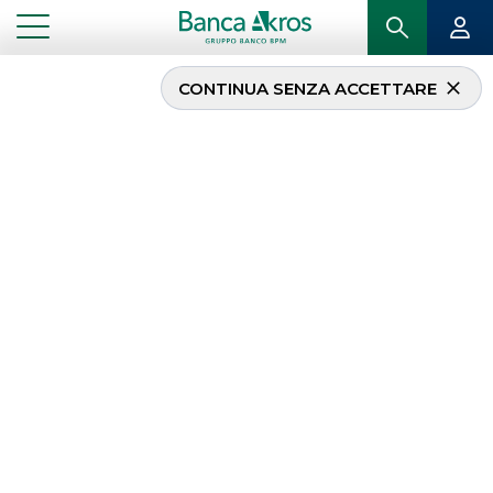
CONTINUA SENZA ACCETTARE
Banca Akros
protagonista ad
Investing Roma 2022
...
IN PRIMO PIANO
BANCA AKROS PROTAGONISTA AD INVESTING ROMA 2022