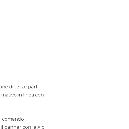
EVENTI CORPORATE
EVENTI ISTITUZIONALI
ione di terze parti
rmativo in linea con
 il comando
 il banner con la X o