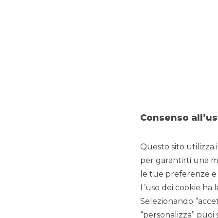
EVENTI ISTITUZIONALI
Banca Akros ha partecipato al 28° Congresso Assiom Fore
operatori dei mercati finanziari, che si è tenuta nei giorni 
Guarda i Webinar proposti:
Consenso all’us
Questo sito utilizza 
per garantirti una m
le tue preferenze e 
L’uso dei cookie ha l
Selezionando “accett
“personalizza” puoi 