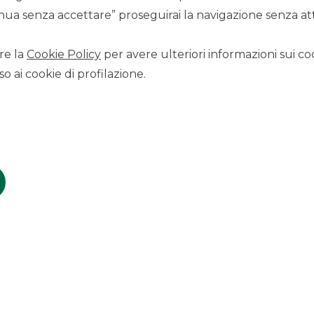
“Il ruolo della strutturazione nel
ua senza accettare” proseguirai la navigazione senza atti
risparmio gestito: un caso di successo”
–
Alberto Amiotti, Institutional Sales, Banks &
Investment Products
re la
Cookie Policy
per avere ulteriori informazioni sui coo
o ai cookie di profilazione.
Guarda il video
“2022 vs 2021: Continuità o
cambiamento per gli emittenti di titoli
obbligazionari in Italia?”
– Giada Sonego,
Director, Debt Capital Markets