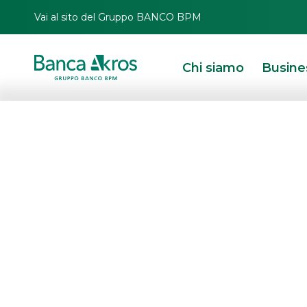
Vai al sito del Gruppo BANCO BPM
Chi siamo
Busine
Banca Akros spo
Congresso Assi
HOMEPAGE
IN PRIMO PIANO
EVENTI
EVENTI ISTITUZIONALI
BANCA AK