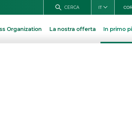
CERCA
COR
IT
ss Organization
La nostra offerta
In primo p
nsor al 28°
om Forex
ROS SPONSOR AL 28° CONGRESSO ASSIOM FOREX