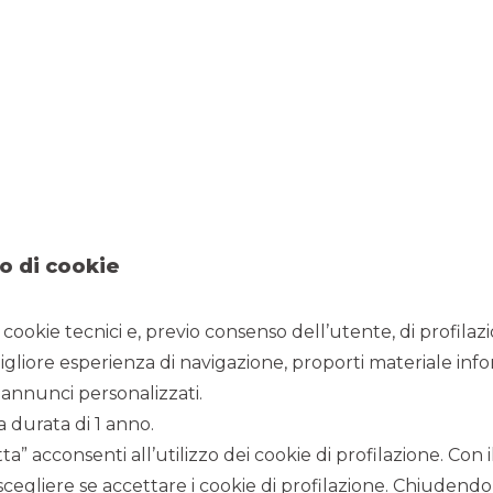
18/2/2022
x qualità di Platinum Sponsor, congresso annuale degli
11 e 12 febbraio 2022.
o di cookie
i cookie tecnici e, previo consenso dell’utente, di profilaz
igliore esperienza di navigazione, proporti materiale info
annunci personalizzati.
Guarda il video
a durata di 1 anno.
a” acconsenti all’utilizzo dei cookie di profilazione. Con
scegliere se accettare i cookie di profilazione. Chiudendo