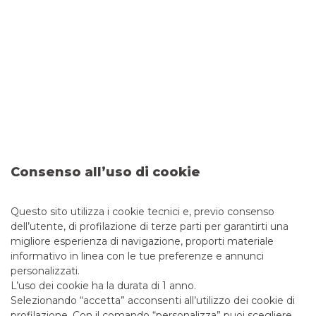
Guarda il video
“
Latency Arbitrage Tax, Certificati e Modello di
Mercato
”
– Emiliano Pavesi, Head of Equity and Securities
Lending e Maria Acilio, Equity Sales and Trading di Banca
Akros con la partecipazione di Stefano Cuccia, Direttore
Generale e Saverio Frizzale, Head of Listing and Business
Development di Vorvel Sim
Consenso all’uso di cookie
Questo sito utilizza i cookie tecnici e, previo consenso
dell’utente, di profilazione di terze parti per garantirti una
migliore esperienza di navigazione, proporti materiale
informativo in linea con le tue preferenze e annunci
personalizzati.
L’uso dei cookie ha la durata di 1 anno.
Selezionando “accetta” acconsenti all’utilizzo dei cookie di
profilazione. Con il comando “personalizza” puoi scegliere