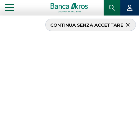
CONTINUA SENZA ACCETTARE
Banca Akros sponsor al
29° Congresso Assiom
Forex
...
IN PRIMO PIANO
BANCA AKROS SPONSOR AL 29° CONGRESSO ASSIOM FOREX