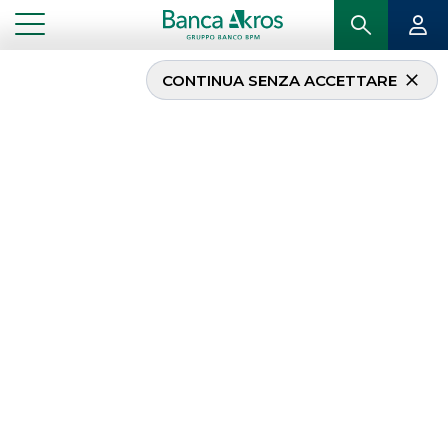
CONTINUA SENZA ACCETTARE
ENI ha lanciato due
nuovi bond ibridi in
Euro PNC6,25 e PNC9,25
per un importo totale di
€ 1.500 mln. Banca
Akros ha agito in qualità
di Joint Bookrunner.
...
IN PRIMO PIANO