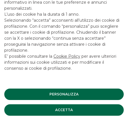
atteso dei titoli è Baa3, BBB, BBB, (M/S/F).
informativo in linea con le tue preferenze e annunci
personalizzati.
Banca Akros, ha agito in qualità di Joint-Bookrunner.
L’uso dei cookie ha la durata di 1 anno.
Selezionando “accetta” acconsenti all’utilizzo dei cookie di
profilazione. Con il comando “personalizza” puoi scegliere
se accettare i cookie di profilazione. Chiudendo il banner
Debt Capital Markets
con la X o selezionando “continua senza accettare”
proseguirai la navigazione senza attivare i cookie di
profilazione.
SCOPRI I SERVIZI
E’ possibile consultare la
Cookie Policy
per avere ulteriori
informazioni sui cookie utilizzati e per modificare il
consenso ai cookie di profilazione.
Il materiale pubblicato costituito, a titolo esemplificativo e
non esaustivo, da articoli, immagini, video tutorial, video
interventi, interviste, interventi, opinioni, analisi e più in
PERSONALIZZA
generale quanto riferibile agli eventi organizzati da Banca
Akros, anche in nome e per conto delle società del Gruppo
Banco BPM (di seguito congiuntamente la “Banca”), è di
ACCETTA
proprietà della Banca (di seguito “Materiale”).
Pertanto, tutto quanto pubblicato sul sito internet non può
essere riprodotto, distribuito, modificato, copiato, trasferito