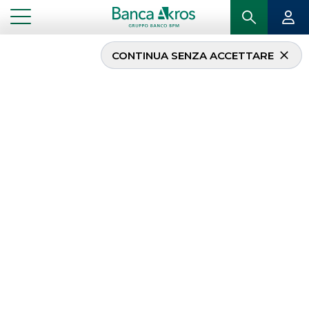
CONTINUA SENZA ACCETTARE
SNAM ha lanciato un
nuovo bond SLB dual
tranche in euro e in
sterline. Banca Akros ha
agito in qualità di Joint
Bookrunner.
...
IN PRIMO PIANO
SNAM HA LANCIATO UN NUOVO BOND SLB DUAL TRANCHE IN EURO E IN STERLINE.
BANCA AKROS HA AGITO IN QUALITÀ DI JOINT BOOKRUNNER.