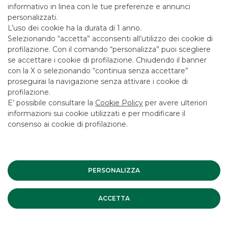
Banca Akros ha agito in qualità di Joint-Bookrunner.
informativo in linea con le tue preferenze e annunci
personalizzati.
L’uso dei cookie ha la durata di 1 anno.
Selezionando “accetta” acconsenti all’utilizzo dei cookie di
Debt Capital Markets
profilazione. Con il comando “personalizza” puoi scegliere
se accettare i cookie di profilazione. Chiudendo il banner
con la X o selezionando “continua senza accettare”
SCOPRI I SERVIZI
proseguirai la navigazione senza attivare i cookie di
profilazione.
E’ possibile consultare la
Cookie Policy
per avere ulteriori
informazioni sui cookie utilizzati e per modificare il
consenso ai cookie di profilazione.
Il materiale pubblicato costituito, a titolo esemplificativo e
non esaustivo, da articoli, immagini, video tutorial, video
interventi, interviste, interventi, opinioni, analisi e più in
generale quanto riferibile agli eventi organizzati da Banca
Akros, anche in nome e per conto delle società del Gruppo
Banco BPM (di seguito congiuntamente la “Banca”), è di
PERSONALIZZA
proprietà della Banca (di seguito “Materiale”).
Pertanto, tutto quanto pubblicato sul sito internet non può
ACCETTA
essere riprodotto, distribuito, modificato, copiato, trasferito
o scaricato o reso disponibile mediante un collegamento a
questo sito né tanto meno utilizzato in alcun modo senza il