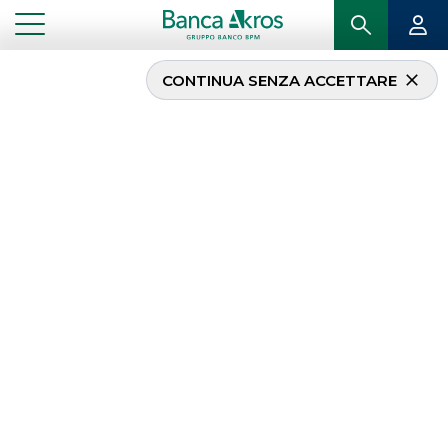
CONTINUA SENZA ACCETTARE
Terna ha lanciato un
nuovo green bond da €
750 milioni con
scadenza febbraio 2032.
Banca Akros ha agito in
qualità di Joint
Bookrunner.
...
IN PRIMO PIANO