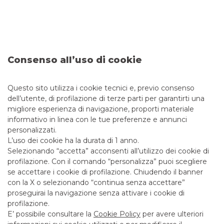
Acquisitions Aziende
SCOPRI I SERVIZI
Consenso all’uso di cookie
Questo sito utilizza i cookie tecnici e, previo consenso
dell’utente, di profilazione di terze parti per garantirti una
Messaggio pubblicitario con finalità promozionale. Per le
migliore esperienza di navigazione, proporti materiale
condizioni economiche e contrattuali fare riferimento ai
fogli informativi disponibili presso le filiali della banca e sul
informativo in linea con le tue preferenze e annunci
sito nella sezione Trasparenza.
personalizzati.
L’uso dei cookie ha la durata di 1 anno.
Selezionando “accetta” acconsenti all’utilizzo dei cookie di
profilazione. Con il comando “personalizza” puoi scegliere
INVESTMENT BANKING
se accettare i cookie di profilazione. Chiudendo il banner
con la X o selezionando “continua senza accettare”
Corporate Finance M&A Aziende
proseguirai la navigazione senza attivare i cookie di
profilazione.
E’ possibile consultare la
Cookie Policy
per avere ulteriori