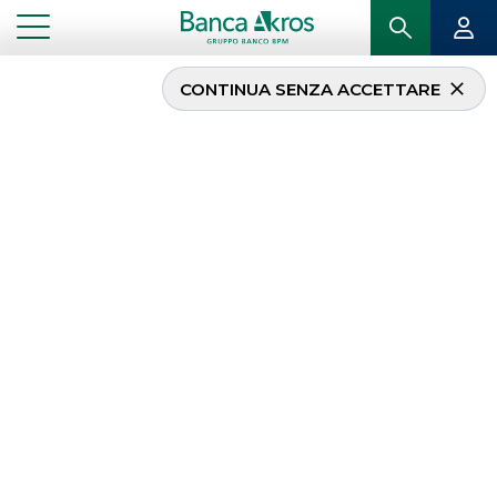
CONTINUA SENZA ACCETTARE
Gruppo Hera, tramite la
controllata Acantho, e
Ascopiave acquisiscono
il 92% di Asco Tlc
...
IN PRIMO PIANO
GRUPPO HERA, TRAMITE LA CONTROLLATA ACANTHO, E ASCOPIAVE ACQUISISCONO
IL 92% DI ASCO TLC