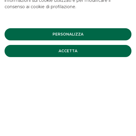
informazioni sui cookie utilizzati e per modificare il
consenso ai cookie di profilazione.
PERSONALIZZA
ACCETTA
I PIÙ LETTI
MERMEC e Sirti hanno comunicato
il closing dell’operazione di
cessione del 100% delle attività