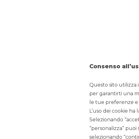
MERGERS & ACQUISITIONS
Consenso all’us
Banca Akros ha ricoperto il ruo
esclusivo dell’acquirente
Questo sito utilizza 
per garantirti una m
le tue preferenze e 
L’uso dei cookie ha l
Nutkao s.r.l., società italiana leader internazionale nel
con
Selezionando “accett
creme e cioccolati conto terzi, continua il suo piano d’es
eccellenza produttiva italiana: Antichi Sapori dell’Etna s.r.l.
“personalizza” puoi 
Ad oggi il Gruppo Nutkao, la cui sede è a Canove di Govo
selezionando “contin