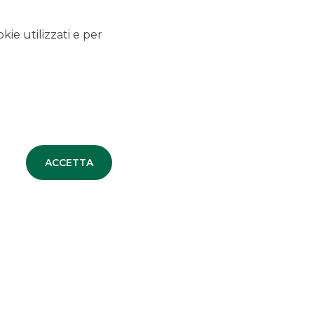
MERGERS & ACQUISITIONS
kie utilizzati e per
TUTTE LE NEWS
DEBT CAPITAL MARKET
ACCETTA
EQUITY CAPITAL MARKET
MERGERS & ACQUISITIONS
SECURITISATION & STRUCTURED
SOLUTIONS
CORPORATE BROKING & SPECIALIST