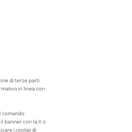
MERMEC e Sirti hanno
comunicato il closing
dell’operazione di cessione
del 100% delle attività della
Business Unit Trasporti di
Sirti
MERGERS & ACQUISITIONS
CDP Equity ha raggiunto
l'accordo definitivo per la
ione di terze parti
fusione di SIA in Nexi.
rmativo in linea con
MERGERS & ACQUISITIONS
Capvis AG rileva la
 il comando
maggioranza di ARAG
 il banner con la X o
vare i cookie di