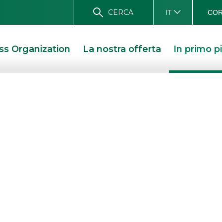
CERCA
COR
IT
ss Organization
La nostra offerta
In primo p
quista Antichi
.r.l.
O S.R.L. ACQUISTA ANTICHI SAPORI DELL’ETNA S.R.L.