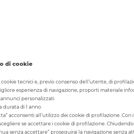
15/10/2021
o di cookie
lo di advisor finanziario
i cookie tecnici e, previo consenso dell’utente, di profilaz
igliore esperienza di navigazione, proporti materiale info
annunci personalizzati.
a durata di 1 anno.
tract manufacturing
che da più di 30 anni crea e produce
a” acconsenti all’utilizzo dei cookie di profilazione. Con
pansione puntando sul pistacchio con l’acquisto di un’altra
scegliere se accettare i cookie di profilazione. Chiudendo
ne in Piemonte, conta su una distribuzione in 80 paesi del
ua senza accettare” proseguirai la navigazione senza atti