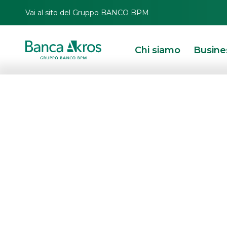
Vai al sito del Gruppo BANCO BPM
Chi siamo
Busine
Nutkao s.r.l. ac
Sapori dell’Etna s
HOMEPAGE
IN PRIMO PIANO
NEWS
MERGERS & ACQUISITIONS
NUTKA